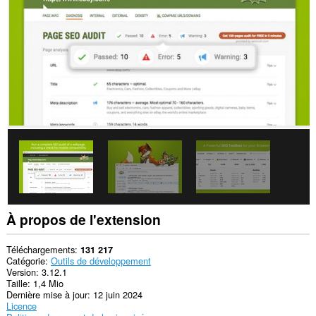
sites.
Cette
extension
peut
accéder
à
vos
données
sur
certains
sites.
Cette
extension
peut
accéder
à
vos
À propos de l'extension
onglets
et
vos
Téléchargements
131 217
activités
Catégorie
Outils de développement
de
Version
3.12.1
navigation.
Taille
1,4 Mio
Dernière mise à jour
12 juin 2024
Licence