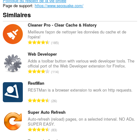
Politique du respect de la vie privée
Page de support
https://www.seoquake.com/
Similaires
Cleaner Pro - Clear Cache & History
Meilleure façon de nettoyer les données du cache et de
l'opéra!
N
185
o
m
Web Developer
b
Adds a toolbar button with various web developer tools. The
official port of the Web Developer extension for Firefox.
r
N
114
e
o
t
m
RestMan
o
b
RESTMan is a browser extension to work on http requests.
t
r
a
N
26
e
l
o
t
d
m
Super Auto Refresh
o
e
b
Auto-refresh (reload) pages, on a selected interval. NO ADs.
t
n
SUPER EASY.
r
a
N
o
83
e
l
o
t
t
d