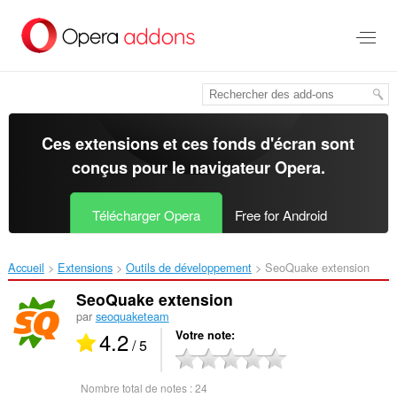
Aller
au
contenu
principal
Ces extensions et ces fonds d'écran sont
conçus pour le
navigateur Opera
.
Télécharger Opera
Free for Android
Accueil
Extensions
Outils de développement
SeoQuake extension‎
SeoQuake extension
par
seoquaketeam
4.2
Votre note
/ 5
Nombre total de notes :
24