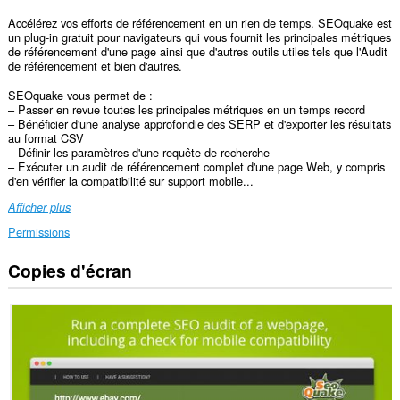
Accélérez vos efforts de référencement en un rien de temps. SEOquake est
un plug-in gratuit pour navigateurs qui vous fournit les principales métriques
de référencement d'une page ainsi que d'autres outils utiles tels que l'Audit
de référencement et bien d'autres.
SEOquake vous permet de :
– Passer en revue toutes les principales métriques en un temps record
– Bénéficier d'une analyse approfondie des SERP et d'exporter les résultats
au format CSV
– Définir les paramètres d'une requête de recherche
– Exécuter un audit de référencement complet d'une page Web, y compris
d'en vérifier la compatibilité sur support mobile...
Afficher plus
Permissions
Copies d'écran
Cette
extension
peut
accéder
à
vos
données
sur
tous
les