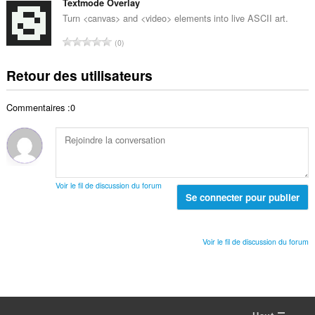
m
Textmode Overlay
e
o
e
b
s
Turn <canvas> and <video> elements into live ASCII art.
t
n
r
:
a
N
o
0
e
l
o
t
t
d
m
e
Retour des utilisateurs
o
e
b
s
t
n
r
:
a
o
Commentaires :0
e
l
t
t
d
e
o
e
s
t
n
:
a
o
l
t
Voir le fil de discussion du forum
d
Se connecter pour publier
e
e
s
n
:
o
Voir le fil de discussion du forum
t
e
s
: