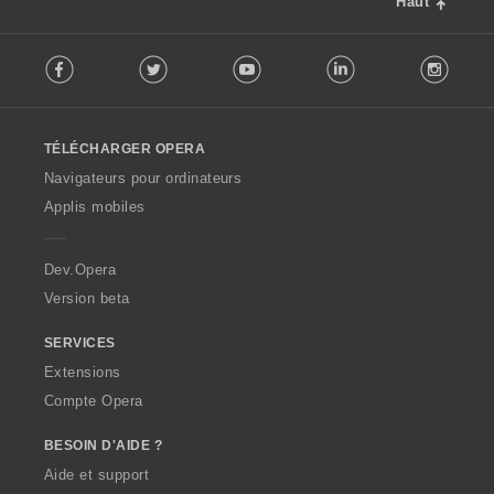
Haut
F
Facebook
Twitter
Youtube
LinkedIn
Instag
o
l
l
o
TÉLÉCHARGER OPERA
w
O
Navigateurs pour ordinateurs
p
Applis mobiles
e
r
a
Dev.Opera
Version beta
SERVICES
Extensions
Compte Opera
BESOIN D'AIDE ?
Aide et support