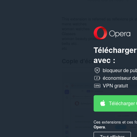
This extension is referred as reflexions pk 
mens watches
woman watches
Glasses
woman beauty products
belts etc..
Télécharger
etc
avec :
Copie d'écran
bloqueur de publ
économiseur de 
VPN gratuit
Télécharger
Ces extensions et ces f
Opera
.
Tout afficher