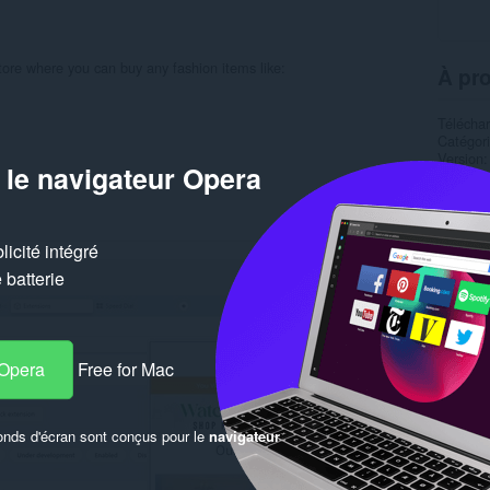
store where you can buy any fashion items like:
À pro
Télécha
Catégor
Version
 le navigateur Opera
Taille
8
Dernière
Licence
Politiqu
Site web
icité intégré
batterie
Simil
 Opera
Free for Mac
onds d'écran sont conçus pour le
navigateur