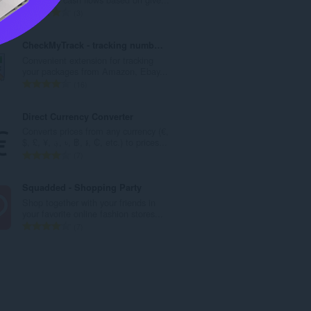
e
N
3
t
o
o
m
CheckMyTrack - tracking number checker
t
b
Convenient extension for tracking
a
r
your packages from Amazon, Ebay...
l
e
N
16
d
t
o
e
o
m
Direct Currency Converter
n
t
b
Converts prices from any currency (€,
o
a
r
$, £, ¥, ؋, ৳, ฿, ៛, ₡, etc.) to prices...
t
l
e
N
7
e
d
t
o
s
e
o
m
Squadded - Shopping Party
:
n
t
b
Shop together with your friends in
o
a
r
your favorite online fashion stores...
t
l
e
N
7
e
d
t
o
s
e
o
m
:
n
t
b
o
a
r
t
l
e
e
d
t