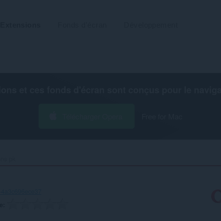
Extensions
Fonds d'écran
Développement
ions et ces fonds d'écran sont conçus pour le
navig
Télécharger Opera
Free for Mac
ns pk‎
8-4a3c696ece37
e