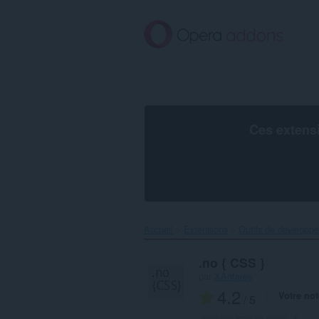
Aller
au
contenu
principal
Ces extens
Accueil
Extensions
Outils de développ
.no { CSS }
par
XAntares
4.2
Votre not
/ 5
Nombre total de notes :
6