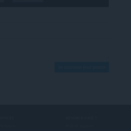
Se connecter pour publier
ERVICES
BESOIN D'AIDE ?
tensions
Aide et support