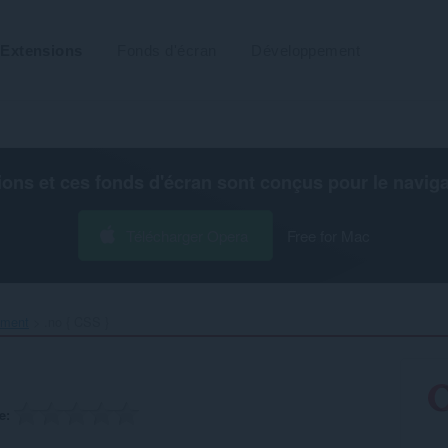
Extensions
Fonds d'écran
Développement
ions et ces fonds d'écran sont conçus pour le
navig
Télécharger Opera
Free for Mac
ement
.no { CSS }‎
e