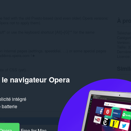
e had with the old Presto-based (and even older) Opera versions:
À pro
 Opera not to apply them).
ff* or use the keyboard shortcut [Alt]+[G]** for the same
Télécha
Catégor
Version
Taille
3
n internal pages (settings, speeddial, …) or some special pages
Dernière
n addons.opera.com !★
Licence
Simil
te of CSS (yet)...
 le navigateur Opera
icité intégré
batterie
 Opera
Free for Mac