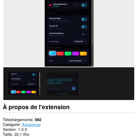
sur
tous
les
sites.
Cette
extension
peut
accéder
à
vos
onglets
et
vos
activités
de
navigation.
À propos de l'extension
Téléchargements
592
Catégorie
Apparence
Version
1.0.0
Taille
22,1 Kio