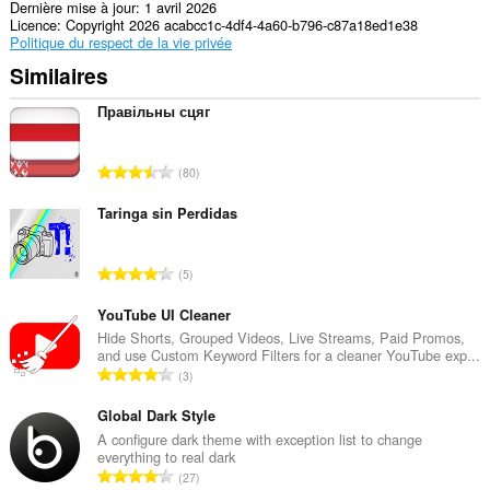
Dernière mise à jour
1 avril 2026
Licence
Copyright 2026 acabcc1c-4df4-4a60-b796-c87a18ed1e38
Politique du respect de la vie privée
Similaires
Правільны сцяг
N
80
o
m
Taringa sin Perdidas
b
r
N
5
e
o
t
m
YouTube UI Cleaner
o
b
Hide Shorts, Grouped Videos, Live Streams, Paid Promos,
t
and use Custom Keyword Filters for a cleaner YouTube exp...
r
a
N
3
e
l
o
t
d
m
Global Dark Style
o
e
b
A configure dark theme with exception list to change
t
n
everything to real dark
r
a
N
o
27
e