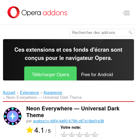
Aller
au
contenu
principal
Ces extensions et ces fonds d'écran sont
conçus pour le
navigateur Opera
.
Télécharger Opera
Free for Android
Accueil
Extensions
Apparence
Neon Everywhere — Universal Dark Theme‎
Neon Everywhere — Universal Dark
Theme
par
acabcc1c-4df4-4a60-b796-c87a18ed1e38
4.1
Votre note
/ 5