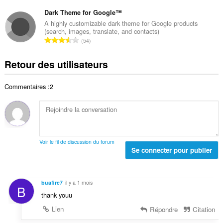
l
o
t
t
d
m
Dark Theme for Google™
e
o
e
b
s
A highly customizable dark theme for Google products
t
n
(search, images, translate, and contacts)
r
:
a
N
o
54
e
l
o
t
t
d
m
e
Retour des utilisateurs
o
e
b
s
t
n
r
:
a
o
Commentaires :2
e
l
t
t
d
e
o
e
s
t
n
:
a
o
l
t
Voir le fil de discussion du forum
d
Se connecter pour publier
e
e
s
n
:
o
buafire7
il y a 1 mois
B
t
thank youu
e
s
Lien
Répondre
Citation
: