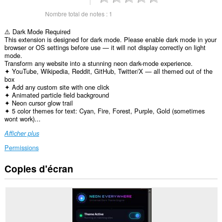
Nombre total de notes :
1
⚠️ Dark Mode Required
This extension is designed for dark mode. Please enable dark mode in your
browser or OS settings before use — it will not display correctly on light
mode.
Transform any website into a stunning neon dark-mode experience.
✦ YouTube, Wikipedia, Reddit, GitHub, Twitter/X — all themed out of the
box
✦ Add any custom site with one click
✦ Animated particle field background
✦ Neon cursor glow trail
✦ 5 color themes for text: Cyan, Fire, Forest, Purple, Gold (sometimes
wont work)...
Afficher plus
Permissions
Copies d'écran
Cette
extension
peut
accéder
à
vos
données