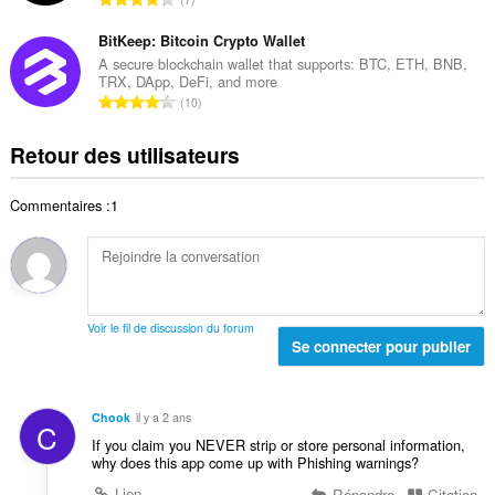
e
l
o
t
t
d
m
BitKeep: Bitcoin Crypto Wallet
e
o
e
b
s
A secure blockchain wallet that supports: BTC, ETH, BNB,
t
n
TRX, DApp, DeFi, and more
r
:
a
N
o
10
e
l
o
t
t
d
m
e
Retour des utilisateurs
o
e
b
s
t
n
r
:
a
o
Commentaires :1
e
l
t
t
d
e
o
e
s
t
n
:
a
o
l
t
Voir le fil de discussion du forum
d
Se connecter pour publier
e
e
s
n
:
o
Chook
il y a 2 ans
C
t
If you claim you NEVER strip or store personal information,
e
why does this app come up with Phishing warnings?
s
Lien
Répondre
Citation