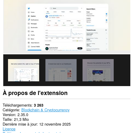
et
collez.
This
extension
can
create
rich
notifications
and
display
them
to
you
in
the
system
tray.
Cette
À propos de l'extension
extension
peut
accéder
Téléchargements
3 263
à
Catégorie
Blockchain & Cryptocurrency
vos
Version
2.35.0
onglets
Taille
21,3 Mio
et
Dernière mise à jour
12 novembre 2025
vos
Licence