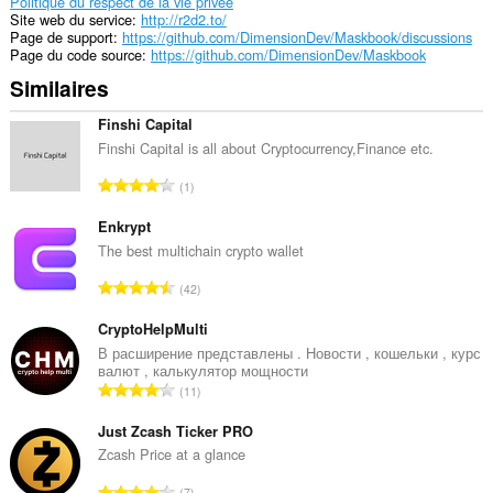
activités
Politique du respect de la vie privée
de
Site web du service
http://r2d2.to/
navigation.
Page de support
https://github.com/DimensionDev/Maskbook/discussions
Page du code source
https://github.com/DimensionDev/Maskbook
Similaires
Finshi Capital
Finshi Capital is all about Cryptocurrency,Finance etc.
N
1
o
m
Enkrypt
b
The best multichain crypto wallet
r
N
42
e
o
t
m
CryptoHelpMulti
o
b
В расширение представлены . Новости , кошельки , курс
t
валют , калькулятор мощности
r
a
N
11
e
l
o
t
d
m
Just Zcash Ticker PRO
o
e
b
Zcash Price at a glance
t
n
r
a
N
o
7