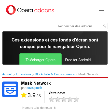
Aller
au
contenu
principal
Ces extensions et ces fonds d'écran sont
conçus pour le
navigateur Opera
.
Télécharger Opera
Free for Android
Accueil
Extensions
Blockchain & Cryptocurrency
Mask Network‎
Mask Network
par
devsujitech
3.9
Votre note
/ 5
Nombre total de notes :
6