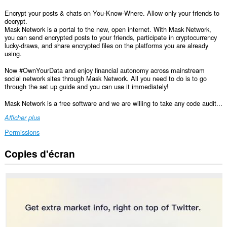
Encrypt your posts & chats on You-Know-Where. Allow only your friends to
decrypt.
Mask Network is a portal to the new, open internet. With Mask Network,
you can send encrypted posts to your friends, participate in cryptocurrency
lucky-draws, and share encrypted files on the platforms you are already
using.
Now #OwnYourData and enjoy financial autonomy across mainstream
social network sites through Mask Network. All you need to do is to go
through the set up guide and you can use it immediately!
Mask Network is a free software and we are willing to take any code audit...
Afficher plus
Permissions
Copies d'écran
Cette
extension
peut
accéder
aux
données
que
vous
copiez