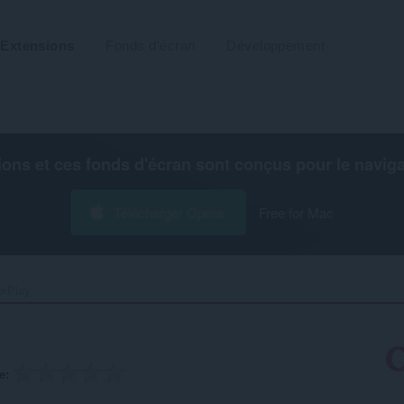
Extensions
Fonds d'écran
Développement
ions et ces fonds d'écran sont conçus pour le
navig
Télécharger Opera
Free for Mac
kPlay‎
e