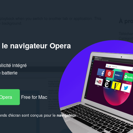
layback when you switch to another tab or application. This
À pro
he background.
Télécha
Catégor
 le navigateur Opera
Version
Taille
5
Dernière
Licence
Politiqu
icité intégré
Site web
Page de
batterie
Simil
 Opera
Free for Mac
onds d'écran sont conçus pour le
navigateur