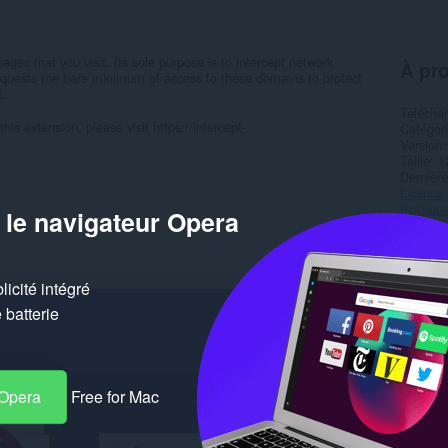
ges that you visit. Its sole purpose is to intercept network
À pro
 requests the bare minimum of access to these domains to protect
e.
Télécha
his extension, please visit https://intercept-
Catégor
Version
Taille
1
Dernière
Licence
Politiqu
 le navigateur Opera
Page de
Page du
Simil
icité intégré
batterie
 Opera
Free for Mac