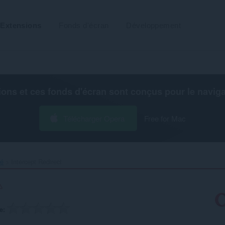
Extensions
Fonds d'écran
Développement
ions et ces fonds d'écran sont conçus pour le
navig
Télécharger Opera
Free for Mac
té
Intercept Redirect‎
e