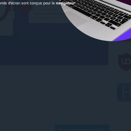
onds d'écran sont conçus pour le
navigateur
Se connecter pour publier