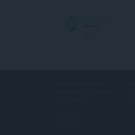
prtor1
il y a 8 mois
рабочее
Lien
TÉLÉCHARGER OPERA
S
Navigateurs pour ordinateurs
Ex
Applis mobiles
Co
Dev.Opera
Version beta