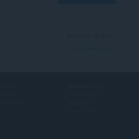
Répondre
Citation
Voir le fil de discussion du forum
ERVICES
BESOIN D'AIDE ?
tensions
Aide et support
mpte Opera
Blogs Opera
Forums Opera