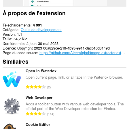
À propos de l'extension
Téléchargements
4 991
Catégorie
Outils de développement
Version
1.1
Taille
54,2 Kio
Dernière mise à jour
30 mai 2023
Licence
Copyright 2023 06a829ce-21ff-4b93-9911-dacb10d3149d
Page du code source
https://github.com/AleemIqbal/image-extractor-extension
Similaires
Open in Waterfox
Open current page, link, or all tabs in the Waterfox browser.
N
2
o
m
Web Developer
b
Adds a toolbar button with various web developer tools. The
official port of the Web Developer extension for Firefox.
r
N
114
e
o
t
m
Cookie Editor
o