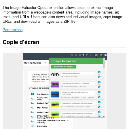
The Image Extractor Opera extension allows users to extract image
information from a webpage's content area, including image names, alt
texts, and URLs. Users can also download individual images, copy image
URLs, and download all images as a ZIP file.
Permissions
Copie d'écran
Cette
extension
peut
accéder
à
vos
données
sur
tous
les
sites.