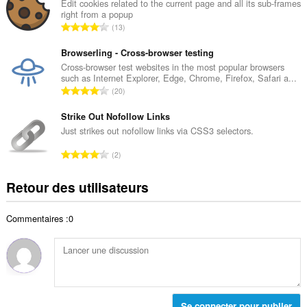
b
Edit cookies related to the current page and all its sub-frames
t
right from a popup
r
a
N
13
e
l
o
t
d
m
Browserling - Cross-browser testing
o
e
b
Cross-browser test websites in the most popular browsers
t
n
such as Internet Explorer, Edge, Chrome, Firefox, Safari a...
r
a
N
o
20
e
l
o
t
t
d
m
Strike Out Nofollow Links
e
o
e
b
s
Just strikes out nofollow links via CSS3 selectors.
t
n
r
:
a
N
o
2
e
l
o
t
t
d
m
e
Retour des utilisateurs
o
e
b
s
t
n
r
:
a
o
Commentaires :0
e
l
t
t
d
e
o
e
s
t
n
:
a
o
l
t
d
Se connecter pour publier