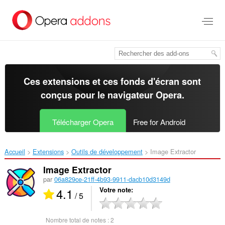
Aller
au
contenu
principal
Ces extensions et ces fonds d'écran sont
conçus pour le
navigateur Opera
.
Télécharger Opera
Free for Android
Accueil
Extensions
Outils de développement
Image Extractor‎
Image Extractor
par
06a829ce-21ff-4b93-9911-dacb10d3149d
4.1
Votre note
/ 5
Nombre total de notes :
2