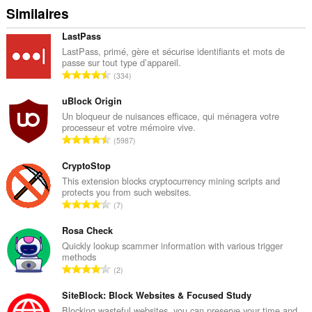
Similaires
LastPass
LastPass, primé, gère et sécurise identifiants et mots de
passe sur tout type d’appareil.
N
334
o
m
uBlock Origin
b
Un bloqueur de nuisances efficace, qui ménagera votre
processeur et votre mémoire vive.
r
N
5987
e
o
t
m
CryptoStop
o
b
This extension blocks cryptocurrency mining scripts and
t
protects you from such websites.
r
a
N
7
e
l
o
t
d
m
Rosa Check
o
e
b
Quickly lookup scammer information with various trigger
t
n
methods
r
a
N
o
2
e
l
o
t
t
d
m
SiteBlock: Block Websites & Focused Study
e
o
e
b
s
Blocking wasteful websites, you can preserve your time and