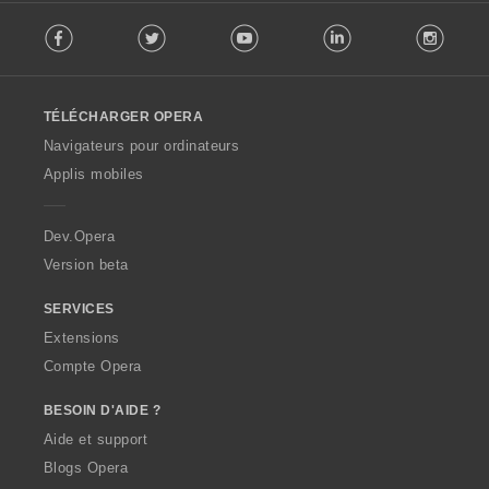
F
Facebook
Twitter
Youtube
LinkedIn
Instag
o
l
l
o
TÉLÉCHARGER OPERA
w
O
Navigateurs pour ordinateurs
p
Applis mobiles
e
r
a
Dev.Opera
Version beta
SERVICES
Extensions
Compte Opera
BESOIN D'AIDE ?
Aide et support
Blogs Opera