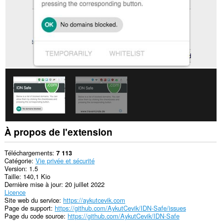
Cette
extension
peut
accéder
à
vos
onglets
et
vos
activités
de
navigation.
À propos de l'extension
Téléchargements
7 113
Catégorie
Vie privée et sécurité
Version
1.5
Taille
140,1 Kio
Dernière mise à jour
20 juillet 2022
Licence
Site web du service
https://aykutcevik.com
Page de support
https://github.com/AykutCevik/IDN-Safe/issues
Page du code source
https://github.com/AykutCevik/IDN-Safe