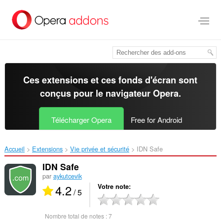
Aller
au
contenu
principal
Ces extensions et ces fonds d'écran sont
conçus pour le
navigateur Opera
.
Télécharger Opera
Free for Android
Accueil
Extensions
Vie privée et sécurité
IDN Safe‎
IDN Safe
par
aykutcevik
4.2
Votre note
/ 5
Nombre total de notes :
7