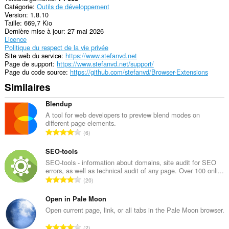
Catégorie
Outils de développement
Version
1.8.10
Taille
669,7 Kio
Dernière mise à jour
27 mai 2026
Licence
Politique du respect de la vie privée
Site web du service
https://www.stefanvd.net
Page de support
https://www.stefanvd.net/support/
Page du code source
https://github.com/stefanvd/Browser-Extensions
Similaires
Blendup
A tool for web developers to preview blend modes on
different page elements.
N
6
o
m
SEO-tools
b
SEO-tools - information about domains, site audit for SEO
errors, as well as technical audit of any page. Over 100 onli...
r
N
20
e
o
t
m
Open in Pale Moon
o
b
Open current page, link, or all tabs in the Pale Moon browser.
t
r
a
N
2