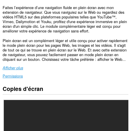
Faites l’expérience d’une navigation fluide en plein écran avec mon
extension de navigateur. Que vous naviguiez sur le Web ou regardiez des
vidéos HTML5 sur des plateformes populaires telles que YouTube™,
Vimeo, Dailymotion et Youku, profitez d'une expérience immersive en plein
écran d'un simple clic. Le module complémentaire léger est conçu pour
améliorer votre expérience de navigation sans effort.
Plein écran est un complément léger et utile conçu pour activer rapidement
le mode plein écran pour les pages Web, les images et les vidéos. Il s'agit
de tout ce qui se trouve en plein écran sur le Web. Et avec cette extension
de navigateur, vous pouvez facilement passer en mode plein écran en
cliquant sur un bouton. Choisissez votre tâche préférée : afficher le Web...
Afficher plus
Permissions
Copies d'écran
Cette
extension
peut
accéder
à
vos
données
sur
tous
les