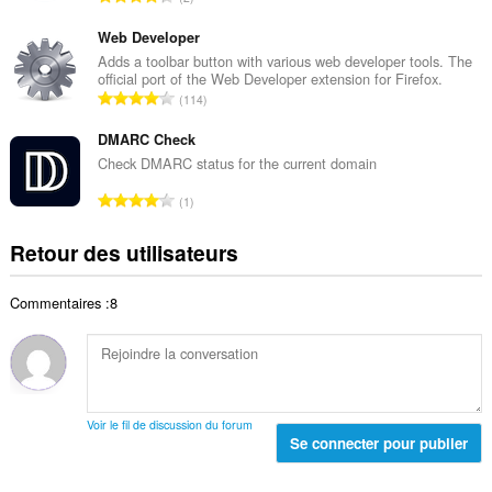
e
l
o
t
d
m
Web Developer
o
e
b
Adds a toolbar button with various web developer tools. The
t
n
official port of the Web Developer extension for Firefox.
r
a
N
o
114
e
l
o
t
t
d
m
DMARC Check
e
o
e
b
s
Check DMARC status for the current domain
t
n
r
:
a
N
o
1
e
l
o
t
t
d
m
e
Retour des utilisateurs
o
e
b
s
t
n
r
:
a
o
Commentaires :8
e
l
t
t
d
e
o
e
s
t
n
:
a
o
l
t
Voir le fil de discussion du forum
d
Se connecter pour publier
e
e
s
n