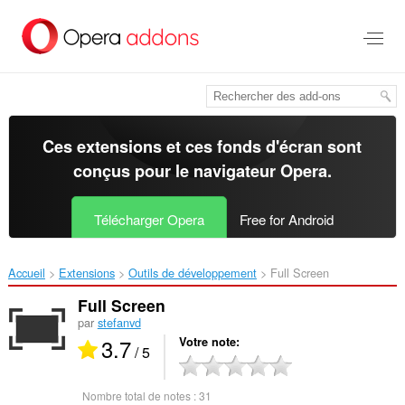
Aller
au
contenu
principal
Ces extensions et ces fonds d'écran sont
conçus pour le
navigateur Opera
.
Télécharger Opera
Free for Android
Accueil
Extensions
Outils de développement
Full Screen‎
Full Screen
par
stefanvd
3.7
Votre note
/ 5
Nombre total de notes :
31