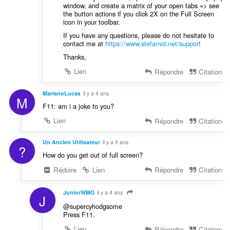
window, and create a matrix of your open tabs => see
the button actions if you click 2X on the Full Screen
icon in your toolbar.
If you have any questions, please do not hesitate to
contact me at
https://www.stefanvd.net/support
Thanks,
Lien
Répondre
Citation
MarianoLucas
il y a 4 ans
M
F11: am i a joke to you?
Lien
Répondre
Citation
Un Ancien Utilisateur
il y a 4 ans
?
How do you get out of full screen?
Réduire
Lien
Répondre
Citation
JuniorWMG
il y a 4 ans
J
@supercyhodgsome
Press F11.
Lien
Répondre
Citation