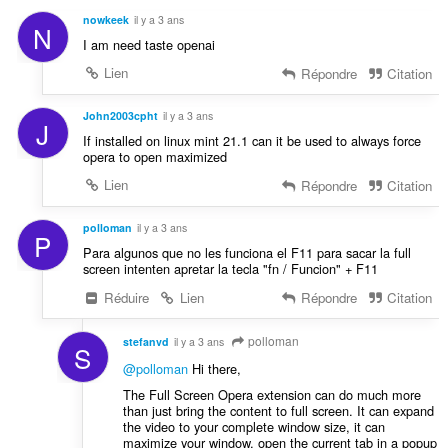
:
o
nowkeek
il y a 3 ans
N
t
I am need taste openai
e
s
Lien
Répondre
Citation
:
John2003cpht
il y a 3 ans
J
If installed on linux mint 21.1 can it be used to always force
opera to open maximized
Lien
Répondre
Citation
polloman
il y a 3 ans
P
Para algunos que no les funciona el F11 para sacar la full
screen intenten apretar la tecla "fn / Funcion" + F11
Réduire
Lien
Répondre
Citation
polloman
stefanvd
il y a 3 ans
S
@polloman
Hi there,
The Full Screen Opera extension can do much more
than just bring the content to full screen. It can expand
the video to your complete window size, it can
maximize your window, open the current tab in a popup