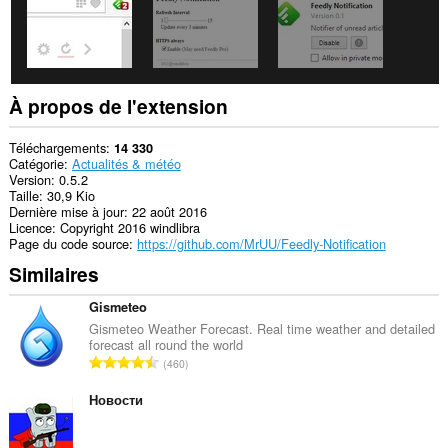
navigation.
À propos de l'extension
Téléchargements
14 330
Catégorie
Actualités & météo
Version
0.5.2
Taille
30,9 Kio
Dernière mise à jour
22 août 2016
Licence
Copyright 2016 windlibra
Page du code source
https://github.com/MrUU/Feedly-Notification
Similaires
Gismeteo
Gismeteo Weather Forecast. Real time weather and detailed
forecast all round the world
N
460
o
m
Новости
b
r