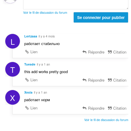
n
:
a
o
l
t
Voir le fil de discussion du forum
d
Se connecter pour publier
e
e
s
n
:
o
Lertzaaa
il y a 4 mois
L
t
работает стабильно
e
s
Lien
Répondre
Citation
:
Tuesde
il y a 1 an
T
this add works pretty good
Lien
Répondre
Citation
Xexia
il y a 1 an
X
работает норм
Lien
Répondre
Citation
Voir le fil de discussion du forum