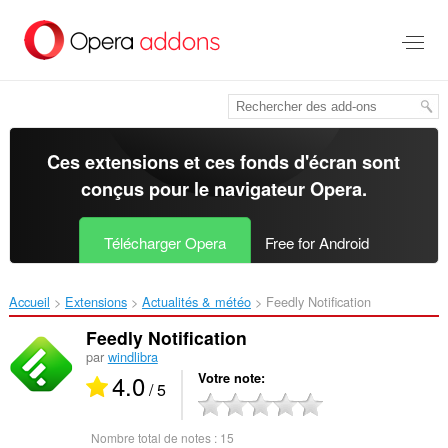
Aller
au
contenu
principal
Ces extensions et ces fonds d'écran sont
conçus pour le
navigateur Opera
.
Télécharger Opera
Free for Android
Accueil
Extensions
Actualités & météo
Feedly Notification‎
Feedly Notification
par
windlibra
4.0
Votre note
/ 5
Nombre total de notes :
15