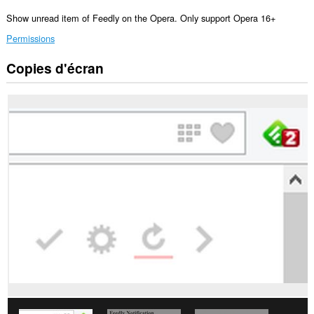
Show unread item of Feedly on the Opera. Only support Opera 16+
Permissions
Copies d'écran
Cette
extension
peut
accéder
à
vos
données
sur
certains
sites.
Cette
extension
peut
accéder
à
vos
onglets
et
vos
activités
de