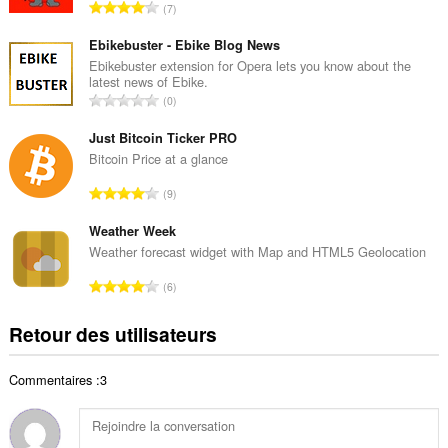
N
7
e
o
t
m
Ebikebuster - Ebike Blog News
o
b
Ebikebuster extension for Opera lets you know about the
t
latest news of Ebike.
r
a
N
0
e
l
o
t
d
m
Just Bitcoin Ticker PRO
o
e
b
Bitcoin Price at a glance
t
n
r
a
N
o
9
e
l
o
t
t
d
m
Weather Week
e
o
e
b
s
Weather forecast widget with Map and HTML5 Geolocation
t
n
r
:
a
N
o
6
e
l
o
t
t
d
m
e
Retour des utilisateurs
o
e
b
s
t
n
r
:
a
o
Commentaires :3
e
l
t
t
d
e
o
e
s
t