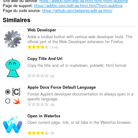
Site web du service
https://add0n.com/edit-as-html.html?from=sublime
Page de support
https://add0n.com/edit-as-html.html?from=sublime
Page du code source
https://github.com/belaviyo/edit-as-html/
Similaires
Web Developer
Adds a toolbar button with various web developer tools. The
official port of the Web Developer extension for Firefox.
N
114
o
m
Copy Title And Url
b
Copy the title and url in markdown, pukiwiki, html format.
r
N
0
e
o
t
m
Apple Docs Force Default Language
o
b
Forces Apple's developer documentation to always open in a
t
specific language
r
a
N
0
e
l
o
t
d
m
Open in Waterfox
o
e
b
Open current page, link, or all tabs in the Waterfox browser.
t
n
r
a
N
o
2
e
l