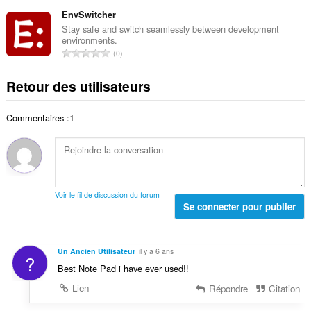
o
t
t
d
m
EnvSwitcher
e
o
e
b
s
Stay safe and switch seamlessly between development
t
n
environments.
r
:
a
N
o
0
e
l
o
t
t
d
m
e
Retour des utilisateurs
o
e
b
s
t
n
r
:
a
o
Commentaires :1
e
l
t
t
d
e
o
e
s
t
n
:
a
o
l
t
Voir le fil de discussion du forum
d
Se connecter pour publier
e
e
s
n
:
o
Un Ancien Utilisateur
il y a 6 ans
?
t
Best Note Pad i have ever used!!
e
s
Lien
Répondre
Citation
: