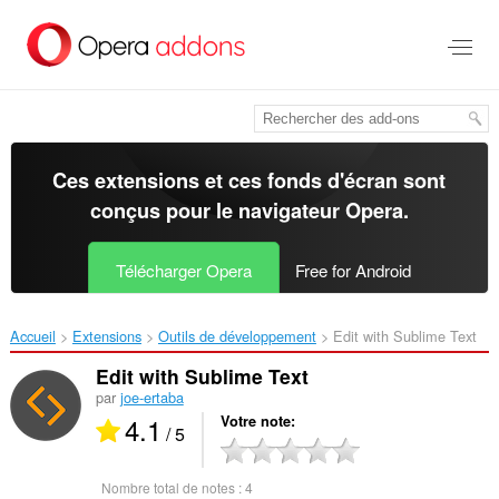
Aller
au
contenu
principal
Ces extensions et ces fonds d'écran sont
conçus pour le
navigateur Opera
.
Télécharger Opera
Free for Android
Accueil
Extensions
Outils de développement
Edit with Sublime Text‎
Edit with Sublime Text
par
joe-ertaba
4.1
Votre note
/ 5
Nombre total de notes :
4