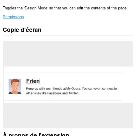
Toggles the 'Design Mode' so that you can edit the contents of the page.
Permissions
Copie d'écran
Cette
extension
peut
accéder
à
vos
onglets
et
vos
activités
de
navigation.
À propos de l'extension