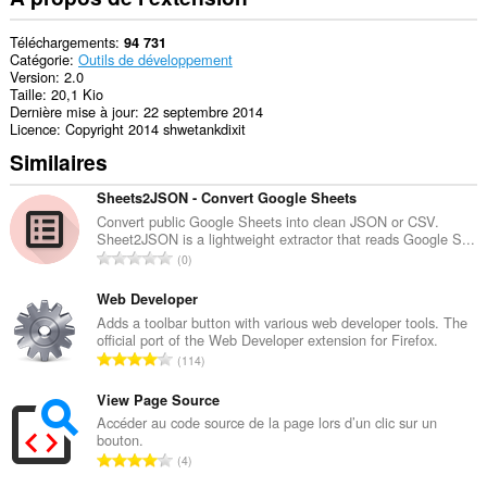
Téléchargements
94 731
Catégorie
Outils de développement
Version
2.0
Taille
20,1 Kio
Dernière mise à jour
22 septembre 2014
Licence
Copyright 2014 shwetankdixit
Similaires
Sheets2JSON - Convert Google Sheets
Convert public Google Sheets into clean JSON or CSV.
Sheet2JSON is a lightweight extractor that reads Google S...
N
0
o
m
Web Developer
b
Adds a toolbar button with various web developer tools. The
official port of the Web Developer extension for Firefox.
r
N
114
e
o
t
m
View Page Source
o
b
Accéder au code source de la page lors d’un clic sur un
t
bouton.
r
a
N
4
e
l
o