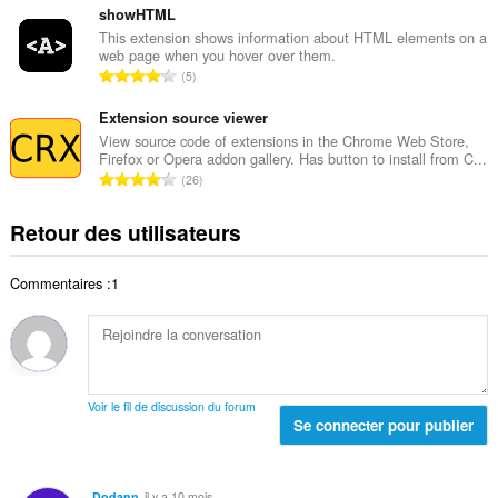
t
d
m
showHTML
o
e
b
This extension shows information about HTML elements on a
t
n
web page when you hover over them.
r
a
N
o
5
e
l
o
t
t
d
m
Extension source viewer
e
o
e
b
s
View source code of extensions in the Chrome Web Store,
t
n
Firefox or Opera addon gallery. Has button to install from C...
r
:
a
N
o
26
e
l
o
t
t
d
m
e
Retour des utilisateurs
o
e
b
s
t
n
r
:
a
o
Commentaires :1
e
l
t
t
d
e
o
e
s
t
n
:
a
o
l
t
Voir le fil de discussion du forum
d
Se connecter pour publier
e
e
s
n
:
o
Dodann
il y a 10 mois