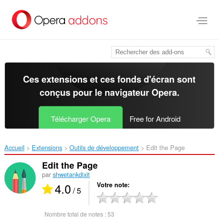
Aller
au
contenu
principal
Ces extensions et ces fonds d'écran sont
conçus pour le
navigateur Opera
.
Télécharger Opera
Free for Android
Accueil
Extensions
Outils de développement
Edit the Page‎
Edit the Page
par
shwetankdixit
4.0
Votre note
/ 5
Nombre total de notes :
53