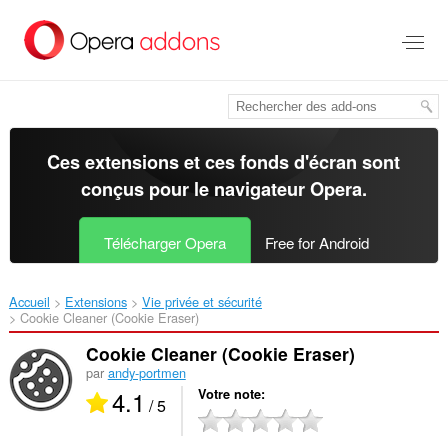
Aller
au
contenu
principal
Ces extensions et ces fonds d'écran sont
conçus pour le
navigateur Opera
.
Télécharger Opera
Free for Android
Accueil
Extensions
Vie privée et sécurité
Cookie Cleaner (Cookie Eraser)‎
Cookie Cleaner (Cookie Eraser)
par
andy-portmen
4.1
Votre note
/ 5