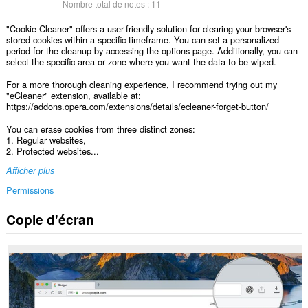
Nombre total de notes :
11
"Cookie Cleaner" offers a user-friendly solution for clearing your browser's
stored cookies within a specific timeframe. You can set a personalized
period for the cleanup by accessing the options page. Additionally, you can
select the specific area or zone where you want the data to be wiped.
For a more thorough cleaning experience, I recommend trying out my
"eCleaner" extension, available at:
https://addons.opera.com/extensions/details/ecleaner-forget-button/
You can erase cookies from three distinct zones:
1. Regular websites,
2. Protected websites...
Afficher plus
Permissions
Copie d'écran
This
extension
can
clear
recent
browsing
history,
cookies,