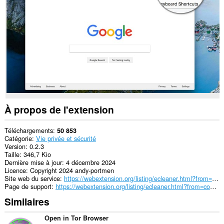
downloads,
passwords
and
related
data.
À propos de l'extension
Téléchargements
50 853
Catégorie
Vie privée et sécurité
Version
0.2.3
Taille
346,7 Kio
Dernière mise à jour
4 décembre 2024
Licence
Copyright 2024 andy-portmen
Site web du service
https://webextension.org/listing/ecleaner.html?from=cookie-cleaner
Page de support
https://webextension.org/listing/ecleaner.html?from=cookie-cleaner
Similaires
Open in Tor Browser