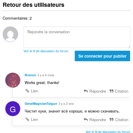
d
m
e
Retour des utilisateurs
o
e
b
s
t
n
r
:
a
o
Commentaires :2
e
l
t
t
d
e
o
e
s
t
n
:
a
o
l
t
Voir le fil de discussion du forum
d
Se connecter pour publier
e
e
s
n
:
o
Rneron
il y a 4 mois
t
Works great, thanks!
e
s
Lien
Répondre
Citation
:
GreatMagicianTaigun
il y a 3 ans
G
Чистит куки, значит всё хорошо, и можно скачивать.
Lien
Répondre
Citation
Voir le fil de discussion du forum