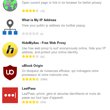
Open current page or link in tor browser for better privacy
N
16
o
m
What is My IP Address
b
View your public ip address via toolbar popup.
r
N
0
e
o
t
m
HideMyAss - Free Web Proxy
o
b
Use free web proxy to surf anonymously online, hide your IP
t
address, and protect your online identity.
r
a
N
62
e
l
o
t
d
m
uBlock Origin
o
e
b
Un bloqueur de nuisances efficace, qui ménagera votre
t
n
processeur et votre mémoire vive.
r
a
N
o
5986
e
l
o
t
t
d
m
LastPass
e
o
e
b
s
LastPass, primé, gère et sécurise identifiants et mots de
t
n
passe sur tout type d’appareil.
r
:
a
N
o
334
e
l
o
t
t