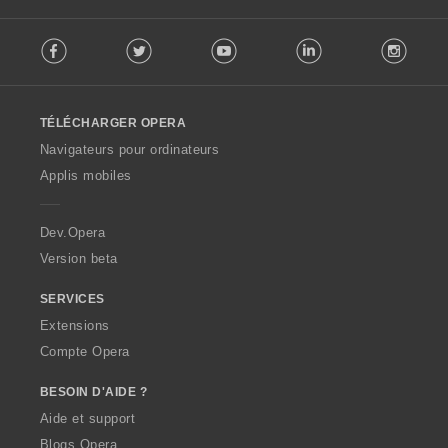
F
Facebook
Twitter
Youtube
LinkedIn
Instag
o
l
l
o
TÉLÉCHARGER OPERA
w
O
Navigateurs pour ordinateurs
p
Applis mobiles
e
r
a
Dev.Opera
Version beta
SERVICES
Extensions
Compte Opera
BESOIN D'AIDE ?
Aide et support
Blogs Opera