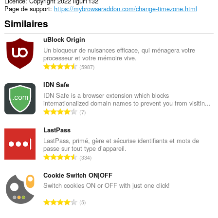
Licence
Copyright 2022 ilgur1132
Page de support
https://mybrowseraddon.com/change-timezone.html
Similaires
uBlock Origin
Un bloqueur de nuisances efficace, qui ménagera votre
processeur et votre mémoire vive.
N
5987
o
m
IDN Safe
b
IDN Safe is a browser extension which blocks
internationalized domain names to prevent you from visitin...
r
N
7
e
o
t
m
LastPass
o
b
LastPass, primé, gère et sécurise identifiants et mots de
t
passe sur tout type d’appareil.
r
a
N
334
e
l
o
t
d
m
Cookie Switch ON|OFF
o
e
b
Switch cookies ON or OFF with just one click!
t
n
r
a
N
o
5
e
l
o
t
t