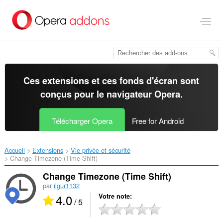
Aller
au
contenu
principal
Ces extensions et ces fonds d'écran sont
conçus pour le
navigateur Opera
.
Télécharger Opera
Free for Android
Accueil
Extensions
Vie privée et sécurité
Change Timezone (Time Shift)‎
Change Timezone (Time Shift)
par
ilgur1132
4.0
Votre note
/ 5