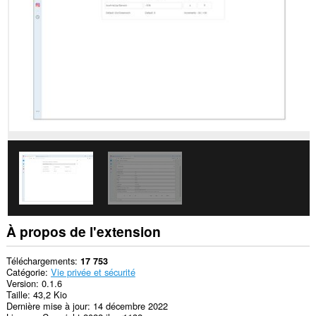
tous
les
sites.
Cette
extension
peut
accéder
à
vos
onglets
et
vos
activités
de
navigation.
À propos de l'extension
Téléchargements
17 753
Catégorie
Vie privée et sécurité
Version
0.1.6
Taille
43,2 Kio
Dernière mise à jour
14 décembre 2022