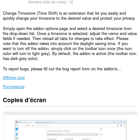
Nombre total de notes :
12
Change Timezone (Time Shift) is an extension that let you easily and
quickly change your timezone to the desired value and protect your privacy.
Simply open the addon options page and select a desired timezone from
the drop-down list. Once a timezone is selected, adjust the name and value
fields if needed. Then reload all tabs for changes to take effect. Please
note that this addon takes into account the daylight saving time. If you
want to turn off the addon, simply click on the toolbar icon once (the icon
color will turn to light grey). By default, the addon is active (the toolbar icon
has dark grey color).
To report bugs, please fill out the bug report form on the addon's...
Afficher plus
Permissions
Copies d'écran
Cette
extension
peut
accéder
à
vos
données
sur