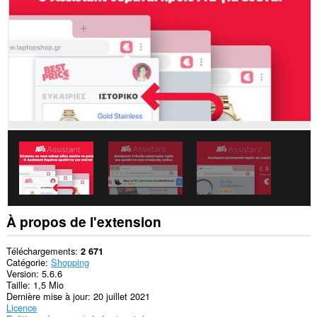
les
sites.
This
permission
allows
other
installed
extensions
and
web
pages
to
communicate
with
this
extension.
À propos de l'extension
Téléchargements
2 671
Catégorie
Shopping
Version
5.6.6
Taille
1,5 Mio
Dernière mise à jour
20 juillet 2021
Licence