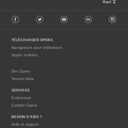
Haut
F
Facebook
Twitter
Youtube
LinkedIn
Instag
o
l
l
o
TÉLÉCHARGER OPERA
w
O
Navigateurs pour ordinateurs
p
Applis mobiles
e
r
a
Dev.Opera
Version beta
SERVICES
Extensions
Compte Opera
BESOIN D'AIDE ?
Aide et support