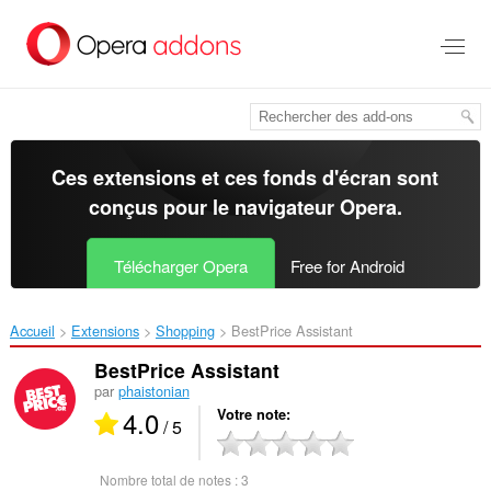
Aller
au
contenu
principal
Ces extensions et ces fonds d'écran sont
conçus pour le
navigateur Opera
.
Télécharger Opera
Free for Android
Accueil
Extensions
Shopping
BestPrice Assistant‎
BestPrice Assistant
par
phaistonian
4.0
Votre note
/ 5
Nombre total de notes :
3