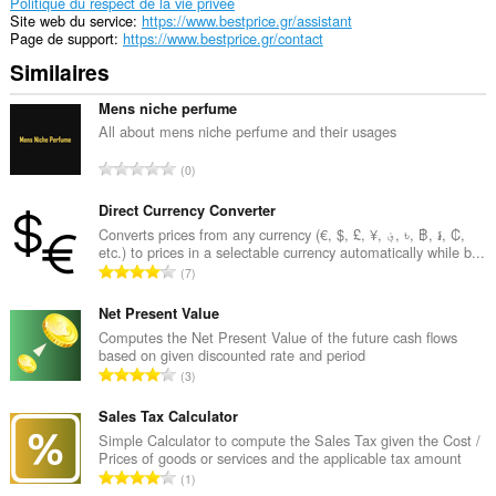
Politique du respect de la vie privée
Site web du service
https://www.bestprice.gr/assistant
Page de support
https://www.bestprice.gr/contact
Similaires
Mens niche perfume
All about mens niche perfume and their usages
N
0
o
m
Direct Currency Converter
b
Converts prices from any currency (€, $, £, ¥, ؋, ৳, ฿, ៛, ₡,
etc.) to prices in a selectable currency automatically while b...
r
N
7
e
o
t
m
Net Present Value
o
b
Computes the Net Present Value of the future cash flows
t
based on given discounted rate and period
r
a
N
3
e
l
o
t
d
m
Sales Tax Calculator
o
e
b
Simple Calculator to compute the Sales Tax given the Cost /
t
n
Prices of goods or services and the applicable tax amount
r
a
N
o
1
e
l