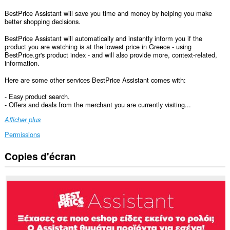
BestPrice Assistant will save you time and money by helping you make
better shopping decisions.
BestPrice Assistant will automatically and instantly inform you if the
product you are watching is at the lowest price in Greece - using
BestPrice.gr's product index - and will also provide more, context-related,
information.
Here are some other services BestPrice Assistant comes with:
- Easy product search.
- Offers and deals from the merchant you are currently visiting...
Afficher plus
Permissions
Copies d'écran
Cette
extension
peut
accéder
à
vos
données
sur
tous