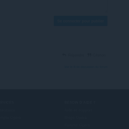
Se connecter pour publier
Répondre
Citation
Voir le fil de discussion du forum
ERVICES
BESOIN D'AIDE ?
tensions
Aide et support
mpte Opera
Blogs Opera
Forums Opera