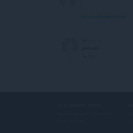
Voir le fil de discussion du forum
Iaif
il y a 1 an
great add
Lien
TÉLÉCHARGER OPERA
S
Navigateurs pour ordinateurs
Ex
Applis mobiles
Co