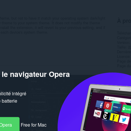
theme, but not to have it match your operating system dark/light
À pro
 theme to your system theme. It does not modify the theme
nstall the extension, it will revert to your previous setting, and if
ch each device's system theme.
Télécha
Catégor
Version
Taille
2
Dernière
Licence
Page de
Page du
 le navigateur Opera
Simil
icité intégré
batterie
 Opera
Free for Mac