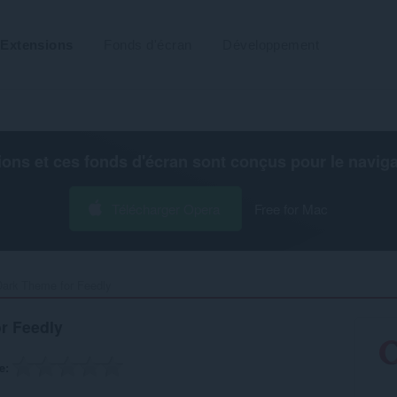
Extensions
Fonds d'écran
Développement
ions et ces fonds d'écran sont conçus pour le
navig
Télécharger Opera
Free for Mac
ark Theme for Feedly‎
r Feedly
e