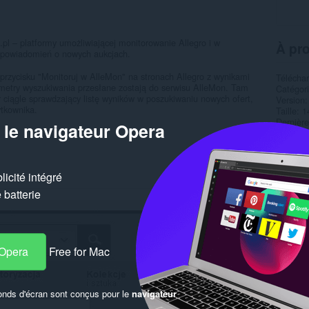
pl – platformy umożliwiającej monitorowanie Allegro i w
À pro
 powiadomień o nowych aukcjach.
przycisku "Monitoruj w AlleMon" na stronach Allegro z wynikami
Télécha
metry wyszukiwania przesłane zostają do serwisu AlleMon. Tam
Catégor
 ciągle sprawdzający listę wyników w poszukiwaniu nowych ofert,
Version
tkownika.
Taille
1
Dernière
 le navigateur Opera
Licence
Site web
Simil
icité intégré
batterie
 Opera
Free for Mac
onds d'écran sont conçus pour le
navigateur