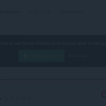
Extensions
Fonds d'écran
Développement
ions et ces fonds d'écran sont conçus pour le
navig
Télécharger Opera
Free for Mac
‎
e