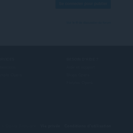
Se connecter pour publier
Voir le fil de discussion du forum
ERVICES
BESOIN D'AIDE ?
tensions
Aide et support
mpte Opera
Blogs Opera
Forums Opera
© Opera Software
Vie privée
Conditions d’utilisation