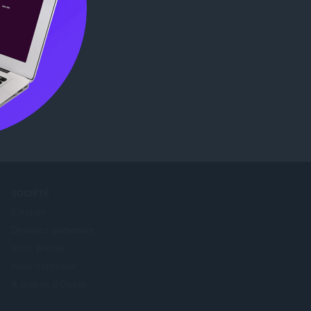
tégories
SOCIÉTÉ
Emplois
Devenez partenaire
Infos presse
Nous contacter
À propos d'Opera