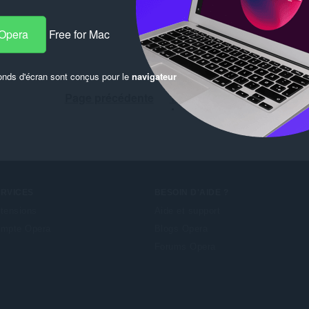
ca
 Opera
Free for Mac
onds d'écran sont conçus pour le
navigateur
Page précédente
1
...
4
5
ERVICES
BESOIN D'AIDE ?
tensions
Aide et support
mpte Opera
Blogs Opera
Forums Opera