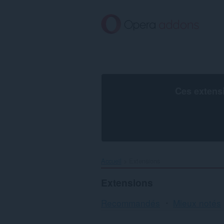
Aller
au
contenu
principal
Ces extens
Accueil
Extensions
Extensions
Recommandés
Mieux notés