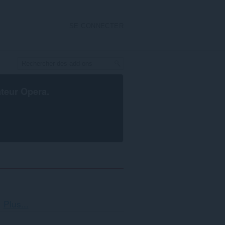
SE CONNECTER
ateur Opera
.
Tri
Plus...
et