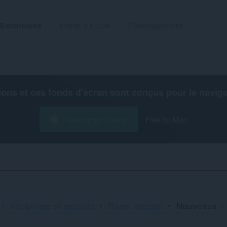
Extensions
Fonds d'écran
Développement
ions et ces fonds d'écran sont conçus pour le
navig
Télécharger Opera
Free for Mac
Vie privée et sécurité
Barre latérale
Nouveaux