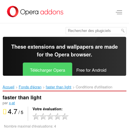
Aller
au
contenu
principal
These extensions and wallpapers are made
for the
Opera browser
.
Télécharger Opera
Free for Android
Accueil
Fonds d'écran
faster than light‎
Conditions d'utilisation
faster than light
par
x-at
4.7
Votre évaluation
/ 5
Nombre maximal d'évaluations:
4