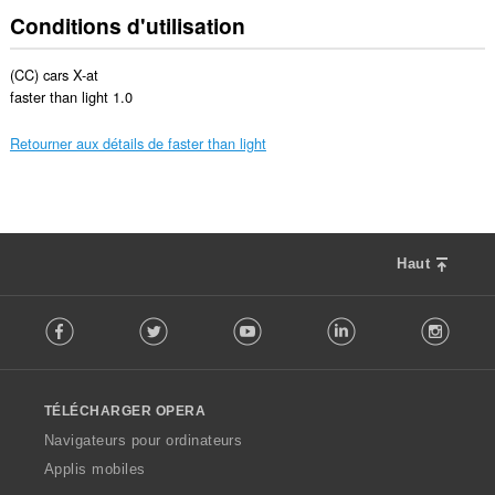
Conditions d'utilisation
(CC) cars X-at

Retourner aux détails de faster than light
Haut
F
Facebook
Twitter
Youtube
LinkedIn
Instag
o
l
l
o
TÉLÉCHARGER OPERA
w
O
Navigateurs pour ordinateurs
p
Applis mobiles
e