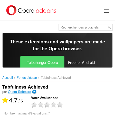
Aller
au
contenu
principal
These extensions and wallpapers are made
for the
Opera browser
.
Télécharger Opera
Free for Android
Accueil
Fonds d'écran
Tabfulness Achieved‎
Tabfulness Achieved
par
Opera Software
4.7
Votre évaluation
/ 5
Nombre maximal d'évaluations:
7