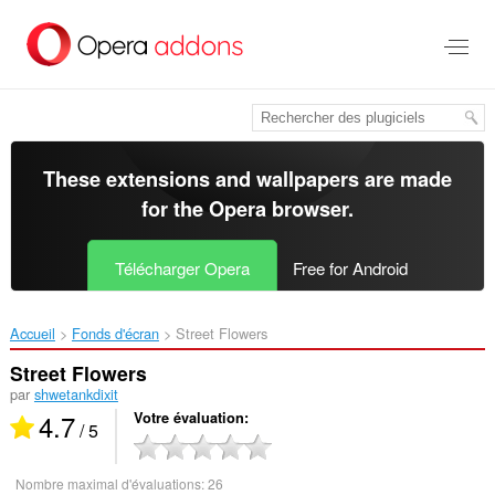
Aller
au
contenu
principal
These extensions and wallpapers are made
for the
Opera browser
.
Télécharger Opera
Free for Android
Accueil
Fonds d'écran
Street Flowers‎
Street Flowers
par
shwetankdixit
4.7
Votre évaluation
/ 5
Nombre maximal d'évaluations:
26