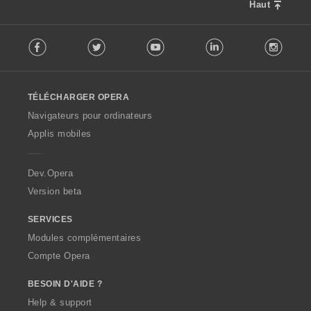
Haut
F
Facebook
Twitter
Youtube
LinkedIn
Instag
o
l
l
o
TÉLÉCHARGER OPERA
w
O
Navigateurs pour ordinateurs
p
Applis mobiles
e
r
a
Dev.Opera
Version beta
SERVICES
Modules complémentaires
Compte Opera
BESOIN D'AIDE ?
Help & support