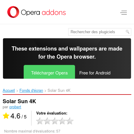
Aller
au
contenu
principal
These extensions and wallpapers are made
for the
Opera browser
.
Télécharger Opera
Free for Android
Accueil
Fonds d'écran
Solar Sun 4K‎
Solar Sun 4K
par
orobert
4.6
Votre évaluation
/ 5
Nombre maximal d'évaluations:
57