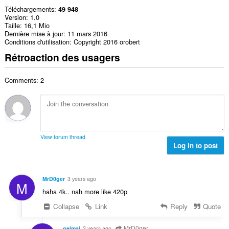
Téléchargements
49 948
Version
1.0
Taille
16,1 Mio
Dernière mise à jour
11 mars 2016
Conditions d'utilisation
Copyright 2016 orobert
Rétroaction des usagers
Comments: 2
View forum thread
Log in to post
MrD0ger
3 years ago
M
haha 4k.. nah more like 420p
Collapse
Link
Reply
Quote
MrD0ger
geimaj
2 years ago