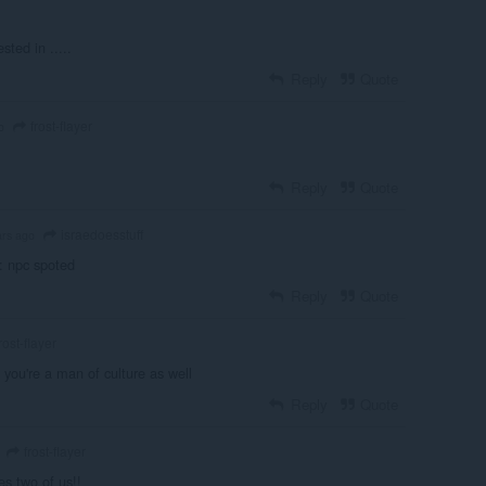
sted in .....
Reply
Quote
frost-flayer
o
Reply
Quote
israedoesstuff
ars ago
: npc spoted
Reply
Quote
rost-flayer
e you're a man of culture as well
Reply
Quote
frost-flayer
es two of us!!