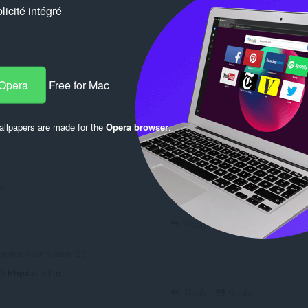
icité intégré
 Opera
Free for Mac
llpapers are made for the
Opera browser
.
Log in to post
o
Reply
Quote
gokublackmansam123
3
Physics is life
Reply
Quote