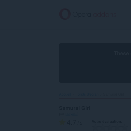
Aller
au
contenu
principal
These 
Accueil
Fonds d'écran
Samurai Girl‎
Samurai Girl
par
suryaraj
4.7
Votre évaluation
/ 5