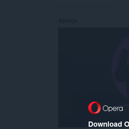
Nombre maximal d'évaluations:
171
Aperçu
Download O