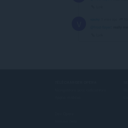
Link
fro
vjacky
3 years ago
V
@frost-flayer
: really me
Link
TÉLÉCHARGER OPERA
S
Navigateurs pour ordinateurs
Mo
Applis mobiles
Co
Dev.Opera
Version beta