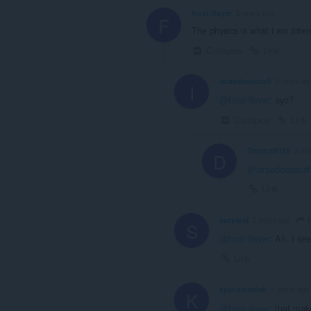
frost-flayer
3 years ago
F
The physics is what i am intere
Collapse
Link
israedoesstuff
3 years ag
I
@frost-flayer
: ayo?
Collapse
Link
Deadcell159
3 ye
D
@israedoesstuff
Link
f
suryaraj
3 years ago
S
@frost-flayer
: Ah, I se
Link
kyahaiashish
3 years ago
K
@frost-flayer
: that mak