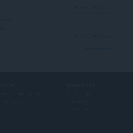
Reply
Quote
st-flayer
 to
Reply
Quote
View forum thread
ERVICES
BESOIN D'AIDE ?
dules complémentaires
Help & support
mpte Opera
Opera blogs
Forums Opera