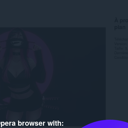
À pro
plan
Télécha
Version
Taille
5
Dernière
Condition
pera browser with: