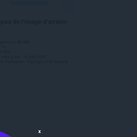
Télécharger Opera
pos de l'image d'arrière-
rgements
23 251
1.0
,0 Mio
 mise à jour
19 août 2022
s d'utilisation
Copyright 2022 suryaraj
x