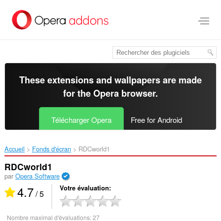
Aller
au
contenu
principal
These extensions and wallpapers are made
for the
Opera browser
.
Télécharger Opera
Free for Android
Accueil
Fonds d'écran
RDCworld1‎
RDCworld1
par
Opera Software
4.7
Votre évaluation
/ 5
Nombre maximal d'évaluations:
27