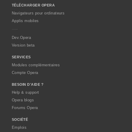
o
TÉLÉCHARGER OPERA
w
O
Navigateurs pour ordinateurs
p
Applis mobiles
e
r
a
Dev.Opera
Version beta
SERVICES
Modules complémentaires
Compte Opera
BESOIN D'AIDE ?
Help & support
Opera blogs
Forums Opera
SOCIÉTÉ
Emplois