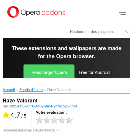
Aller
au
contenu
principal
These extensions and wallpapers are made
for the
Opera browser
.
Télécharger Opera
Free for Android
Accueil
Fonds d'écran
Raze Valorant‎
Raze Valorant
par
c335e1f6-6776-4b62-9a5f-24fecb2577c8
4.7
Votre évaluation
/ 5
Nombre maximal d'évaluations:
44