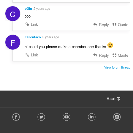
c0lin
2 years ago
C
cool
Link
Reply
Quote
Fallentaco
3 years ago
F
hi could you please make a chamber one thanks
Link
Reply
Quote
View forum thread
Haut
F
Facebook
Twitter
Youtube
LinkedIn
Instag
o
l
l