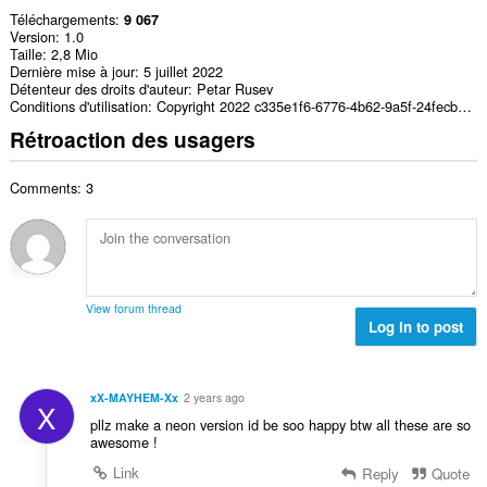
Téléchargements
9 067
Version
1.0
Taille
2,8 Mio
Dernière mise à jour
5 juillet 2022
Détenteur des droits d'auteur
Petar Rusev
Conditions d'utilisation
Copyright 2022 c335e1f6-6776-4b62-9a5f-24fecb2577c8
Rétroaction des usagers
Comments: 3
View forum thread
Log in to post
xX-MAYHEM-Xx
2 years ago
X
pllz make a neon version id be soo happy btw all these are so
awesome !
Link
Reply
Quote