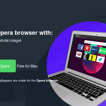
À pro
plan
pera browser with:
Télécha
Version
Taille
1
icité intégré
Dernière
Condition
 Opera
Free for Mac
llpapers are made for the
Opera browser
.