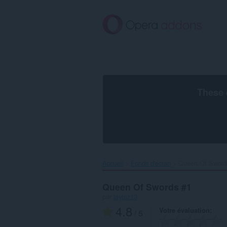
Aller
au
contenu
principal
These 
Accueil
Fonds d'écran
Queen Of Swords
Queen Of Swords #1
par
jaymz13
4.8
Votre évaluation
/ 5