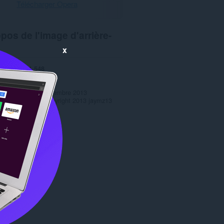
Télécharger Opera
pos de l'image d'arrière-
x
rgements
1 548
1.0
72,2 Kio
 mise à jour
4 décembre 2013
s d'utilisation
Copyright 2013 jaymz13