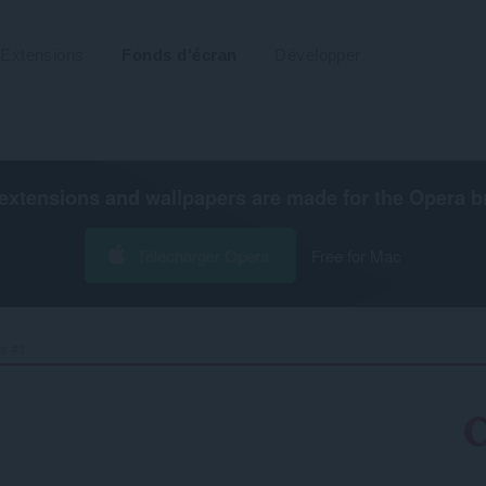
Extensions
Fonds d'écran
Développer
extensions and wallpapers are made for the
Opera b
Télécharger Opera
Free for Mac
 #1‎