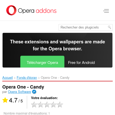
Aller
au
contenu
principal
These extensions and wallpapers are made
for the
Opera browser
.
Télécharger Opera
Free for Android
Accueil
Fonds d'écran
Opera One - Candy‎
Opera One - Candy
par
Opera Software
4.7
Votre évaluation
/ 5
Nombre maximal d'évaluations:
1