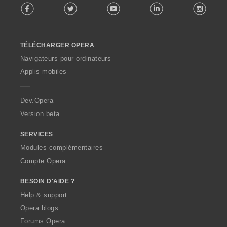
Facebook
Twitter
Youtube
LinkedIn
Instag
o
l
l
o
TÉLÉCHARGER OPERA
w
O
Navigateurs pour ordinateurs
p
Applis mobiles
e
r
a
Dev.Opera
Version beta
SERVICES
Modules complémentaires
Compte Opera
BESOIN D'AIDE ?
Help & support
Opera blogs
Forums Opera