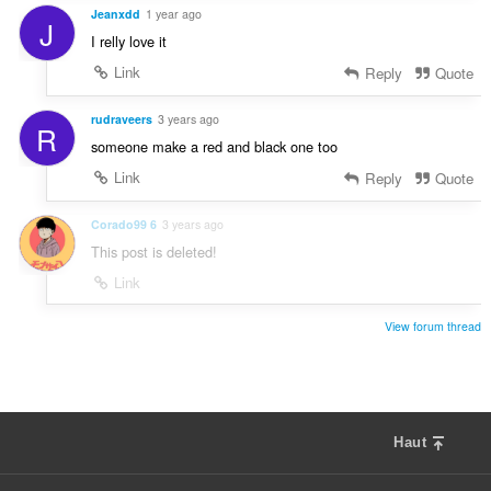
Jeanxdd
1 year ago
J
I relly love it
Link
Reply
Quote
rudraveers
3 years ago
R
someone make a red and black one too
Link
Reply
Quote
Corado99 6
3 years ago
This post is deleted!
Link
View forum thread
Haut
F