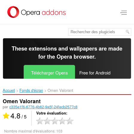
Aller
au
contenu
principal
These extensions and wallpapers are made
for the
Opera browser
.
Télécharger Opera
Free for Android
Accueil
Fonds d'écran
Omen Valorant‎
Omen Valorant
par
c335e1f6-6776-4b62-9a5f-24fecb2577c8
4.8
Votre évaluation
/ 5
Nombre maximal d'évaluations:
103