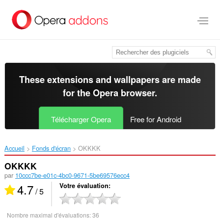
Aller
au
contenu
principal
These extensions and wallpapers are made
for the
Opera browser
.
Télécharger Opera
Free for Android
Accueil
Fonds d'écran
OKKKK‎
OKKKK
par
10ccc7be-e01c-4bc0-9671-5be69576ecc4
4.7
Votre évaluation
/ 5
Nombre maximal d'évaluations:
36