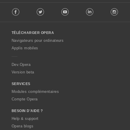
F
Facebook
Twitter
Youtube
LinkedIn
Instag
o
l
l
o
TÉLÉCHARGER OPERA
w
O
Navigateurs pour ordinateurs
p
Applis mobiles
e
r
a
Dev.Opera
Version beta
SERVICES
Modules complémentaires
Compte Opera
BESOIN D'AIDE ?
Help & support
Opera blogs