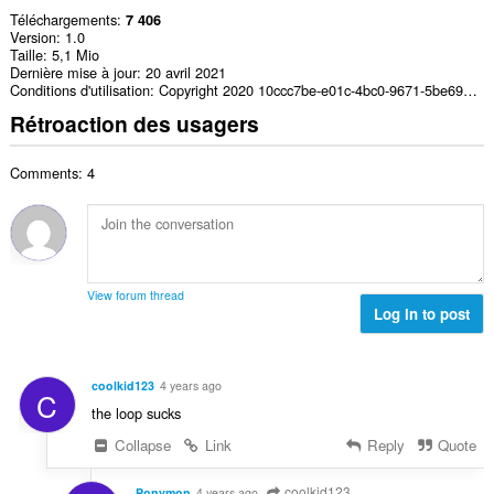
Téléchargements
7 406
Version
1.0
Taille
5,1 Mio
Dernière mise à jour
20 avril 2021
Conditions d'utilisation
Copyright 2020 10ccc7be-e01c-4bc0-9671-5be69576ecc4
Rétroaction des usagers
Comments: 4
View forum thread
Log in to post
coolkid123
4 years ago
C
the loop sucks
Collapse
Link
Reply
Quote
coolkid123
Ponymon
4 years ago