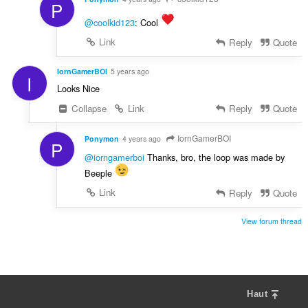
P
@coolkid123
: Cool
Link
Reply
Quote
IornGamerBOI
5 years ago
I
Looks Nice
Collapse
Link
Reply
Quote
IornGamerBOI
Ponymon
4 years ago
P
@iorngamerboi
Thanks, bro, the loop was made by
Beeple
Link
Reply
Quote
View forum thread
Haut