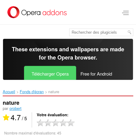
Aller
au
contenu
principal
These extensions and wallpapers are made
for the
Opera browser
.
Télécharger Opera
Free for Android
Accueil
Fonds d'écran
nature‎
nature
par
orobert
4.7
Votre évaluation
/ 5
Nombre maximal d'évaluations:
45