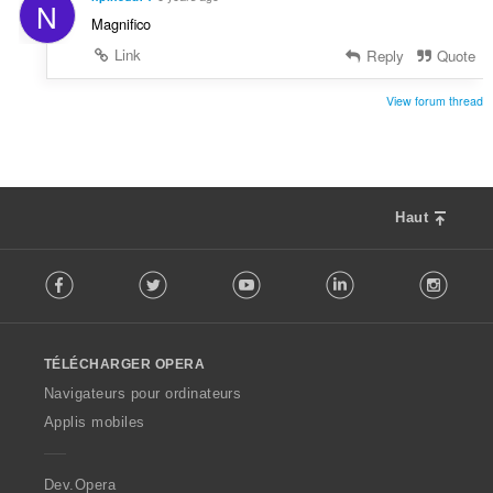
N
Magnifico
Link
Reply
Quote
View forum thread
Haut
F
Facebook
Twitter
Youtube
LinkedIn
Instag
o
l
l
o
TÉLÉCHARGER OPERA
w
O
Navigateurs pour ordinateurs
p
Applis mobiles
e
r
a
Dev.Opera