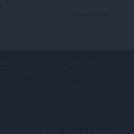
o.
Reply
Quote
View forum thread
ERVICES
BESOIN D'AIDE ?
dules complémentaires
Help & support
mpte Opera
Opera blogs
Forums Opera
© Opera Software
Vie privée
Conditions d’utilisation