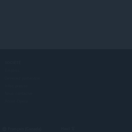
SOCIÉTÉ
Emplois
Devenez partenaire
Infos presse
Nous contacter
About Opera
Select
Haut