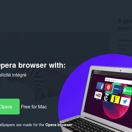
À pro
plan
Télécha
Version
Taille
1
Dernière
Condition
pera browser with:
icité intégré
 Opera
Free for Mac
llpapers are made for the
Opera browser
.