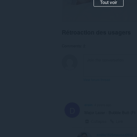
Tout voir
Rétroaction des usagers
Comments: 2
View forum thread
drain
4 years ago
D
Major Lazer - Bubble Butt (Ft
Collapse
Link
emilio1525maunoz2030
4