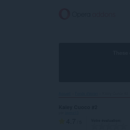
Aller
au
contenu
principal
These 
Accueil
Fonds d'écran
Kaley Cuoco #2‎
Kaley Cuoco #2
par
jaymz13
4.7
Votre évaluation
/ 5