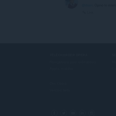
@drain
: Opino lo mism
Link
TÉLÉCHARGER OPERA
S
Navigateurs pour ordinateurs
Mo
Applis mobiles
Co
Dev.Opera
Version beta
F
o
Facebook
Twitter
Youtube
LinkedIn
Instagram
l