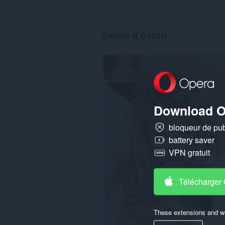
Nombre maximal d'évaluations:
25
Saisie d'écran
Download O
bloqueur de publ
battery saver
VPN gratuit
Télécharger
These extensions and wa