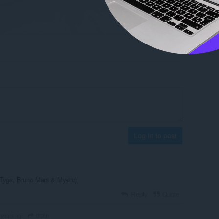
Log in to post
 Tyga, Bruno Mars & Mystic)
Reply
Quote
drain
 years ago