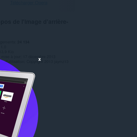
Télécharger Opera
pos de l'image d'arrière-
rgements
24 134
1.0
13,9 Kio
 mise à jour
17 décembre 2013
x
s d'utilisation
Copyright 2013 jaymz13