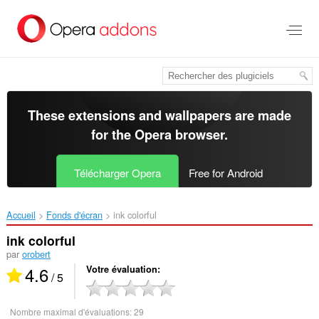
Aller
au
contenu
principal
These extensions and wallpapers are made
for the
Opera browser
.
Télécharger Opera
Free for Android
Accueil
Fonds d'écran
ink colorful‎
ink colorful
par
orobert
4.6
Votre évaluation
/ 5
Nombre maximal d'évaluations:
29