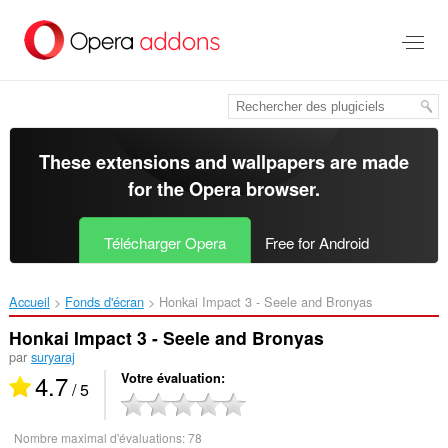
Aller
au
contenu
principal
These extensions and wallpapers are made
for the
Opera browser
.
Télécharger Opera
Free for Android
Accueil
Fonds d'écran
Honkai Impact 3 - Seele and Bronyas‎
Honkai Impact 3 - Seele and Bronyas
par
suryaraj
4.7
Votre évaluation
/ 5
Nombre maximal d'évaluations:
78