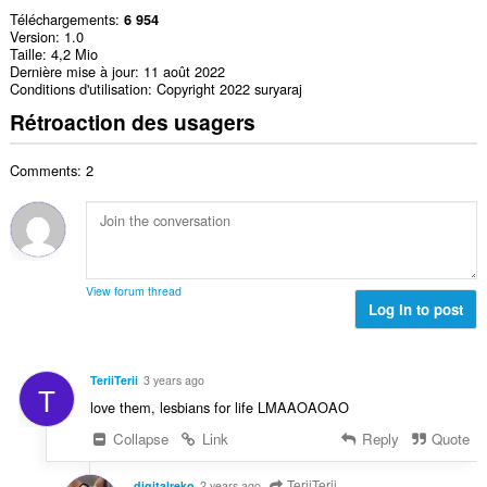
Téléchargements
6 954
Version
1.0
Taille
4,2 Mio
Dernière mise à jour
11 août 2022
Conditions d'utilisation
Copyright 2022 suryaraj
Rétroaction des usagers
Comments: 2
View forum thread
Log in to post
TeriiTerii
3 years ago
T
love them, lesbians for life LMAAOAOAO
Collapse
Link
Reply
Quote
TeriiTerii
digitalreko
2 years ago