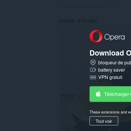
Nombre maximal d'évaluations:
14
Saisie d'écran
Download O
bloqueur de publ
battery saver
VPN gratuit
Télécharger
These extensions and wa
Tout voir