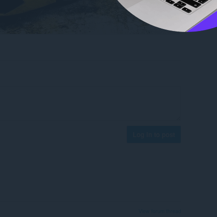
Log in to post
View forum thread