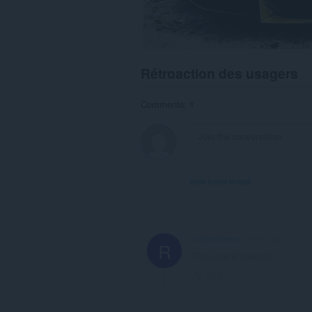
Rétroaction des usagers
Comments: 1
View forum thread
robloxrbetter
4 years ago
R
This post is deleted!
Link