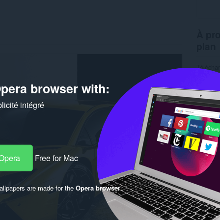
À pro
plan
Télécha
Version
Taille
5
pera browser with:
Dernière
Condition
icité intégré
 Opera
Free for Mac
llpapers are made for the
Opera browser
.