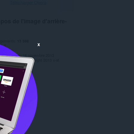
Télécharger Opera
pos de l'image d'arrière-
rgements
13 388
x
1.0
85,9 Kio
 mise à jour
18 novembre 2013
s d'utilisation
Copyright 2013 x-at