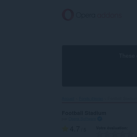
Aller
au
contenu
principal
These 
Accueil
Fonds d'écran
Football Stadium
Football Stadium
par
Opera Software
4.7
Votre évaluation
/ 5