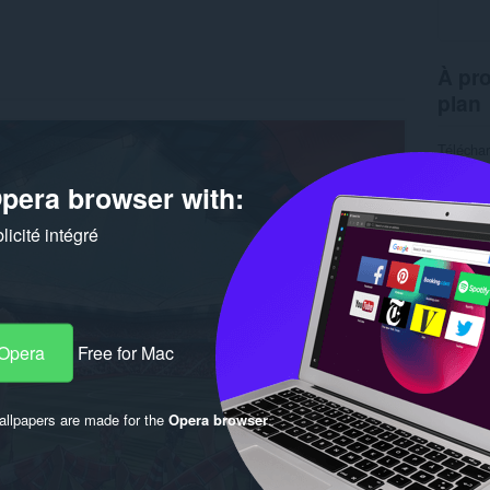
À pro
plan
Télécha
Version
Taille
1
pera browser with:
Dernière
Condition
icité intégré
 Opera
Free for Mac
llpapers are made for the
Opera browser
.