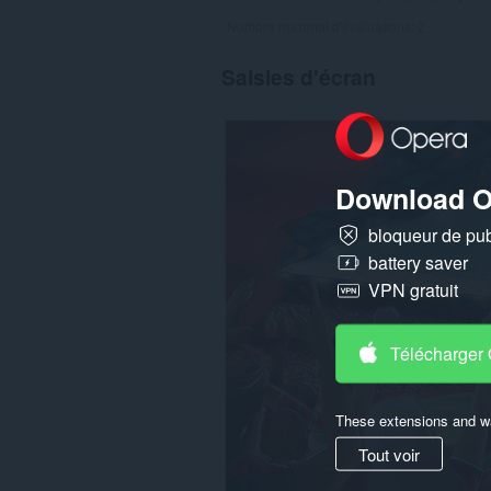
Nombre maximal d'évaluations:
2
Saisies d'écran
Download O
bloqueur de publ
battery saver
VPN gratuit
Télécharger
These extensions and wa
Tout voir