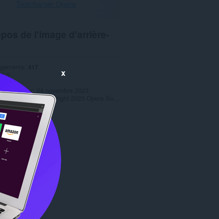
Télécharger Opera
pos de l'image d'arrière-
rgements
417
x
1.0
,7 Mio
 mise à jour
24 novembre 2023
s d'utilisation
Copyright 2023 Opera Software