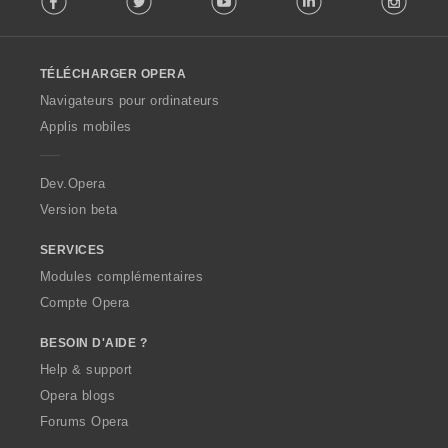
l
l
o
TÉLÉCHARGER OPERA
w
O
Navigateurs pour ordinateurs
p
Applis mobiles
e
r
a
Dev.Opera
Version beta
SERVICES
Modules complémentaires
Compte Opera
BESOIN D'AIDE ?
Help & support
Opera blogs
Forums Opera