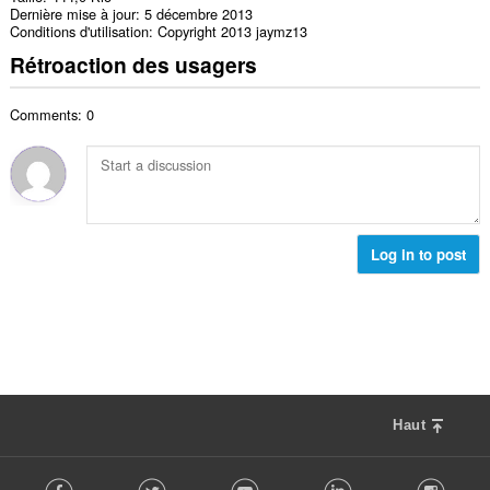
Dernière mise à jour
5 décembre 2013
Conditions d'utilisation
Copyright 2013 jaymz13
Rétroaction des usagers
Comments: 0
Log in to post
Haut
F
Facebook
Twitter
Youtube
LinkedIn
Instag
o