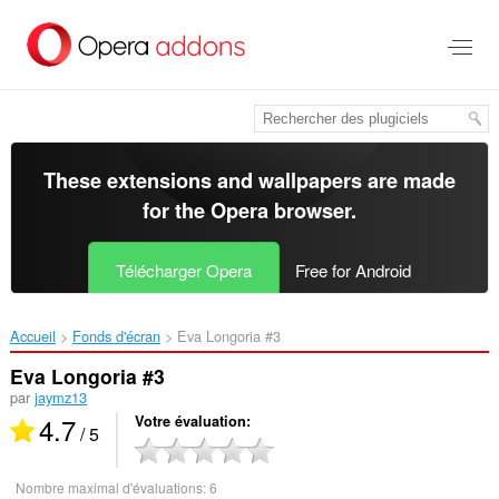
Aller
au
contenu
principal
These extensions and wallpapers are made
for the
Opera browser
.
Télécharger Opera
Free for Android
Accueil
Fonds d'écran
Eva Longoria #3‎
Eva Longoria #3
par
jaymz13
4.7
Votre évaluation
/ 5
Nombre maximal d'évaluations:
6