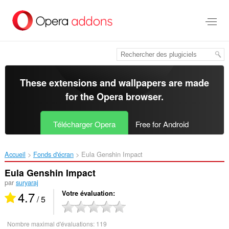
Aller
au
contenu
principal
These extensions and wallpapers are made
for the
Opera browser
.
Télécharger Opera
Free for Android
Accueil
Fonds d'écran
Eula Genshin Impact‎
Eula Genshin Impact
par
suryaraj
4.7
Votre évaluation
/ 5
Nombre maximal d'évaluations:
119