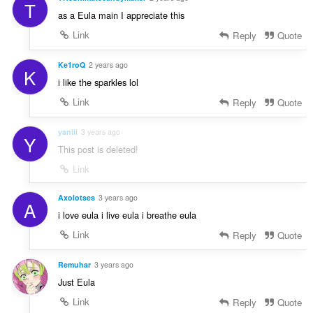
T
as a Eula main I appreciate this
Link
Reply
Quote
Ke1roQ
2 years ago
K
i like the sparkles lol
Link
Reply
Quote
yaniii
3 years ago
Y
This post is deleted!
Link
Axolotses
3 years ago
A
i love eula i live eula i breathe eula
Link
Reply
Quote
Remuhar
3 years ago
Just Eula
Link
Reply
Quote