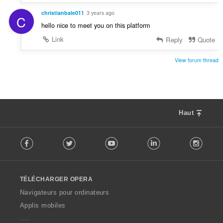
christianbale011
3 years ago
C
hello nice to meet you on this platform
Link
Reply
Quote
View forum thread
Haut
F
Facebook
Twitter
Youtube
LinkedIn
Instag
o
l
l
o
TÉLÉCHARGER OPERA
w
O
Navigateurs pour ordinateurs
p
Applis mobiles
e
r