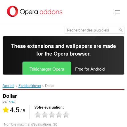
Aller
au
contenu
principal
These extensions and wallpapers are made
for the
Opera browser
.
Télécharger Opera
Free for Android
Accueil
Fonds d'écran
Dollar‎
Dollar
par
x-at
4.5
Votre évaluation
/ 5
Nombre maximal d'évaluations:
30