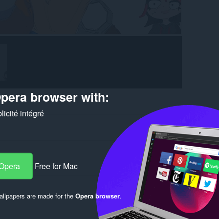
pera browser with:
icité intégré
 Opera
Free for Mac
Log in to post
llpapers are made for the
Opera browser
.