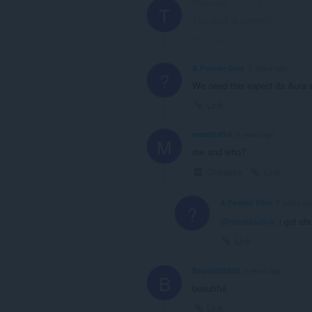
tiredmask
3 years ago
T
This post is deleted!
Link
A Former User
3 years ago
?
We need this expect its Aura w
Link
meatloaf64
3 years ago
M
me and who?
Collapse
Link
A Former User
2 years ag
?
@meatloaf64
: i got c
Link
Bruh6969420
3 years ago
B
beautiful
Link