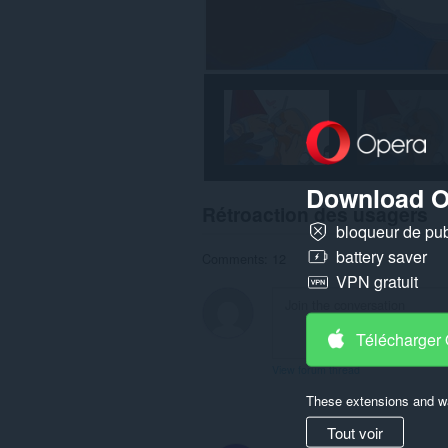
Download O
Rétroaction des usagers
bloqueur de publ
battery saver
Comments: 12
VPN gratuit
Télécharger
View forum thread
These extensions and wa
Tout voir