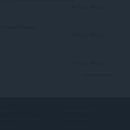
Reply
Quote
ch my eyes or my anus...
Reply
Quote
Reply
Quote
View forum thread
ERVICES
BESOIN D'AIDE ?
dules complémentaires
Help & support
mpte Opera
Opera blogs