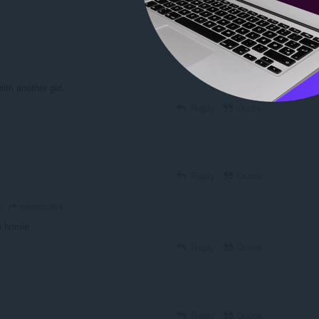
ith another girl.
Reply
Quote
Reply
Quote
meatloaf64
o
hu homie
Reply
Quote
Reply
Quote