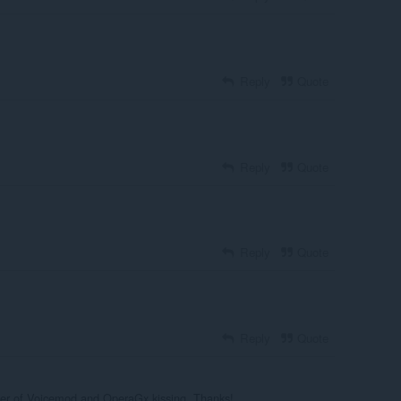
Reply
Quote
Reply
Quote
Reply
Quote
Reply
Quote
per of Voicemod and OperaGx kissing. Thanks!