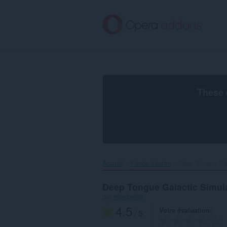
Aller
au
contenu
principal
These 
Accueil
Fonds d'écran
Deep Tongue Gala
Deep Tongue Galactic Simul
par
morchel03
4.5
Votre évaluation
/ 5