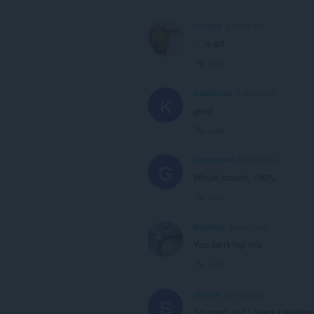
konthry
3 years ago
... is art
Link
Kamicrush
3 years ago
K
great
Link
Gigabyte66
3 years ago
G
Would smash, 100%
Link
BladeUp
3 years ago
You can't top this
Link
shebys
3 years ago
S
So good, but I need a wallpa