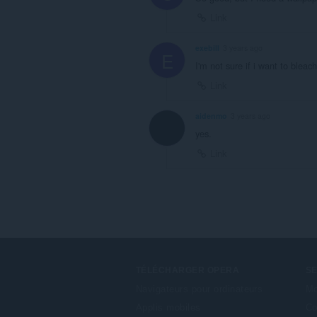
Link
exebill
3 years ago
E
I'm not sure if i want to blea
Link
aidenmo
3 years ago
yes.
Link
TÉLÉCHARGER OPERA
S
Navigateurs pour ordinateurs
Mo
Applis mobiles
Co