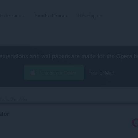
Extensions
Fonds d'écran
Développer
extensions and wallpapers are made for the
Opera b
Télécharger Opera
Free for Mac
ctic Simulator‎
ator