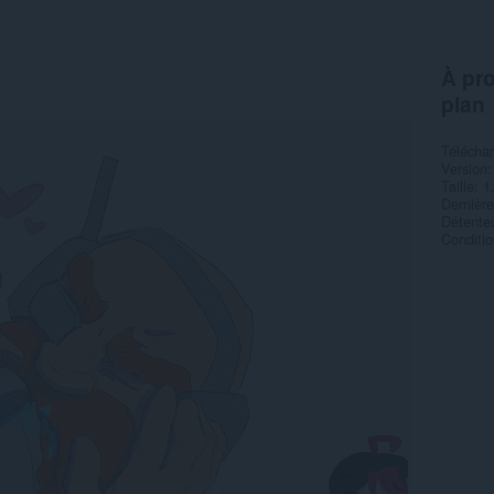
À pro
plan
Télécha
Version
Taille
1
Dernière
Détenteu
Condition