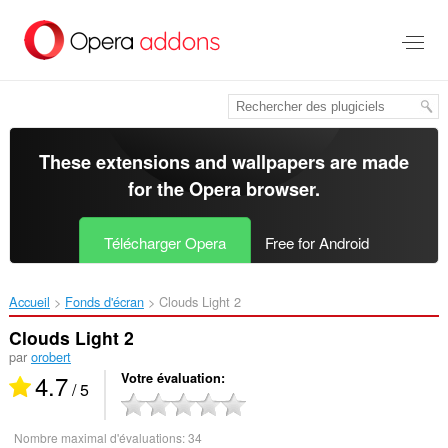
Aller
au
contenu
principal
These extensions and wallpapers are made
for the
Opera browser
.
Télécharger Opera
Free for Android
Accueil
Fonds d'écran
Clouds Light 2‎
Clouds Light 2
par
orobert
4.7
Votre évaluation
/ 5
Nombre maximal d'évaluations:
34