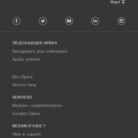
Haut
F
Facebook
Twitter
Youtube
LinkedIn
Instag
o
l
l
o
TÉLÉCHARGER OPERA
w
O
Navigateurs pour ordinateurs
p
Applis mobiles
e
r
a
Dev.Opera
Version beta
SERVICES
Modules complémentaires
Compte Opera
BESOIN D'AIDE ?
Help & support