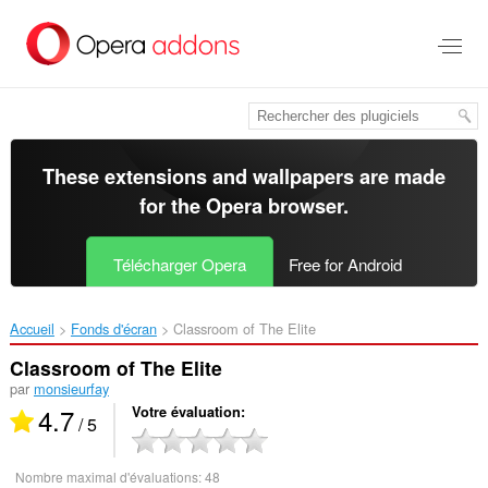
Aller
au
contenu
principal
These extensions and wallpapers are made
for the
Opera browser
.
Télécharger Opera
Free for Android
Accueil
Fonds d'écran
Classroom of The Elite‎
Classroom of The Elite
par
monsieurfay
4.7
Votre évaluation
/ 5
Nombre maximal d'évaluations:
48