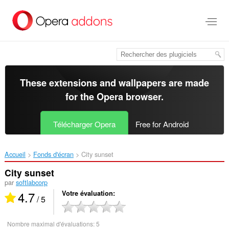
Aller
au
contenu
principal
These extensions and wallpapers are made
for the
Opera browser
.
Télécharger Opera
Free for Android
Accueil
Fonds d'écran
City sunset‎
City sunset
par
softlabcorp
4.7
Votre évaluation
/ 5
Nombre maximal d'évaluations:
5