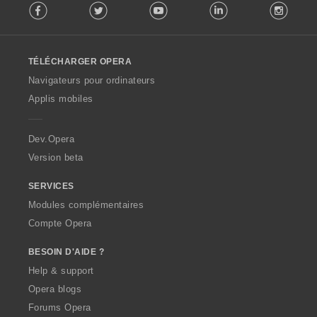
Facebook
Twitter
Youtube
LinkedIn
Instag
o
l
l
o
TÉLÉCHARGER OPERA
w
O
Navigateurs pour ordinateurs
p
Applis mobiles
e
r
a
Dev.Opera
Version beta
SERVICES
Modules complémentaires
Compte Opera
BESOIN D'AIDE ?
Help & support
Opera blogs
Forums Opera