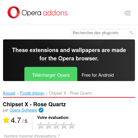
Aller
au
contenu
principal
These extensions and wallpapers are made
for the
Opera browser
.
Télécharger Opera
Free for Android
Accueil
Fonds d'écran
Chipset X - Rose Quartz‎
Chipset X - Rose Quartz
par
Opera Software
4.7
Votre évaluation
/ 5
Nombre maximal d'évaluations:
7