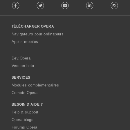
Facebook
Twitter
Youtube
LinkedIn
Instag
o
l
l
o
TÉLÉCHARGER OPERA
w
O
Navigateurs pour ordinateurs
p
Applis mobiles
e
r
a
Dev.Opera
Version beta
SERVICES
Modules complémentaires
Compte Opera
BESOIN D'AIDE ?
Help & support
Opera blogs
Forums Opera