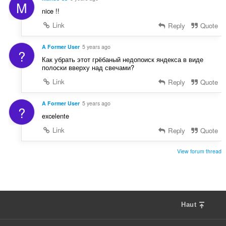
M
nice !!
Link
Reply
Quote
A Former User
5 years ago
?
Как убрать этот грёбаный недопоиск яндекса в виде
полоски вверху над свечами?
Link
Reply
Quote
A Former User
5 years ago
?
excelente
Link
Reply
Quote
View forum thread
Haut
F