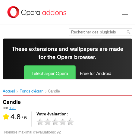
Aller
au
contenu
principal
These extensions and wallpapers are made
for the
Opera browser
.
Télécharger Opera
Free for Android
Accueil
Fonds d'écran
Candle‎
Candle
par
x-at
4.8
Votre évaluation
/ 5
Nombre maximal d'évaluations:
92