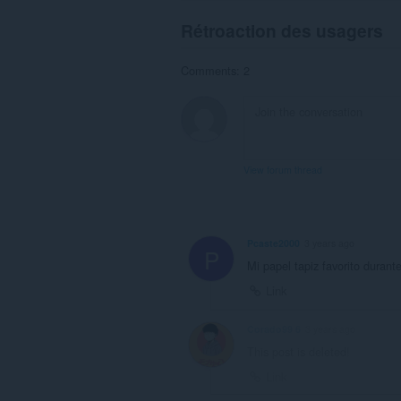
Rétroaction des usagers
Comments: 2
View forum thread
Pcaste2000
3 years ago
P
Mi papel tapiz favorito duran
Link
Corado99 6
3 years ago
This post is deleted!
Link