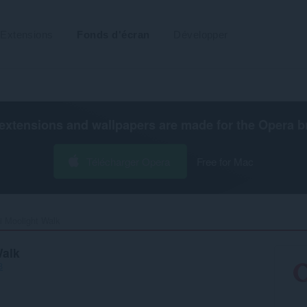
Extensions
Fonds d'écran
Développer
extensions and wallpapers are made for the
Opera b
Télécharger Opera
Free for Mac
 Moolight Walk‎
Walk
8