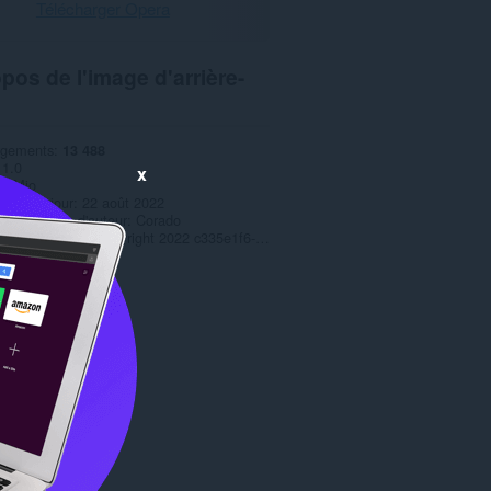
Télécharger Opera
pos de l'image d'arrière-
rgements
13 488
1.0
x
,7 Mio
 mise à jour
22 août 2022
r des droits d'auteur
Corado
s d'utilisation
Copyright 2022 c335e1f6-6776-4b62-9a5f-24fecb2577c8