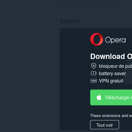
Nombre maximal d'évaluations:
58
Aperçu
Download O
bloqueur de publ
battery saver
VPN gratuit
Télécharger
These extensions and wa
Tout voir