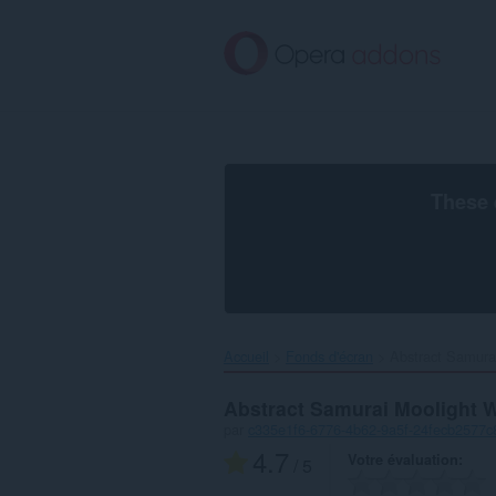
Aller
au
contenu
principal
These 
Accueil
Fonds d'écran
Abstract Samurai
Abstract Samurai Moolight 
par
c335e1f6-6776-4b62-9a5f-24fecb2577c
4.7
Votre évaluation
/ 5