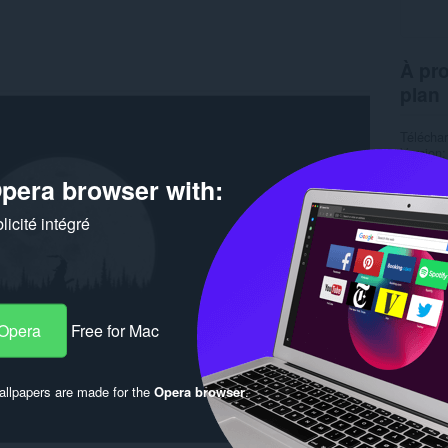
À pro
plan
Télécha
Version
Taille
1
pera browser with:
Dernière
Détenteu
Condition
icité intégré
 Opera
Free for Mac
llpapers are made for the
Opera browser
.