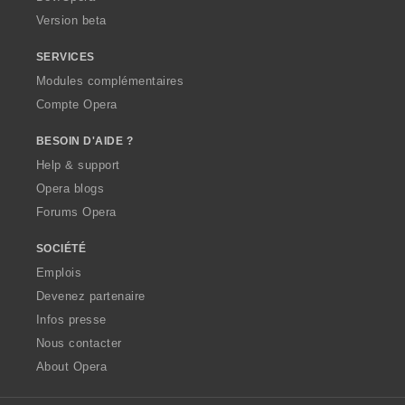
o
o
o
Version beta
n
n
n
s
s
s
SERVICES
:
:
:
Modules complémentaires
Compte Opera
BESOIN D'AIDE ?
Help & support
Opera blogs
Forums Opera
SOCIÉTÉ
Emplois
Devenez partenaire
Infos presse
Nous contacter
About Opera