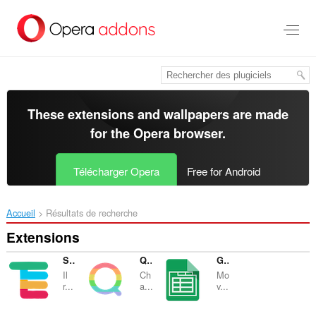
Aller
au
contenu
principal
These extensions and wallpapers are made
for the
Opera browser
.
Télécharger Opera
Free for Android
Accueil
Résultats de recherche
Extensions
Slack Channels Grouping
Qiita Rainbow Header
Google Sheets Tabs on Top
Il
Ch
Mo
r...
a...
v...