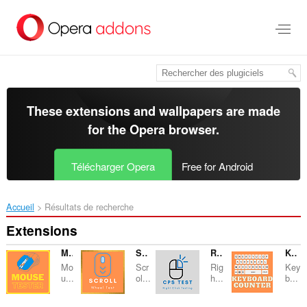
Aller
au
contenu
principal
These extensions and wallpapers are made
for the
Opera browser
.
Télécharger Opera
Free for Android
Accueil
Résultats de recherche
Extensions
Mouse Tester
Scroll Test
Right Click Cps Test
Keyboard Counter
Mo
Scr
Rig
Key
u...
ol...
h...
b...