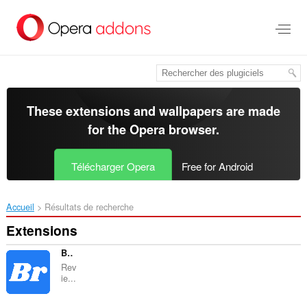
Aller
au
contenu
principal
These extensions and wallpapers are made
for the
Opera browser
.
Télécharger Opera
Free for Android
Accueil
Résultats de recherche
Extensions
Bitbucket PR Reviewer
Rev
ie...